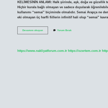
KELİMESİNİN ANLAMI: Halk şiirinde, aşk, doğa ve güzellik temal
Hiçbir kurala bağlı olmayan ve sadece duyularak öğrenilebile
kullanımı “semai” biçiminde olmalıdır. Semai Arapça ne deme
eki olmayan üç harfli fiillerin infinitif hali olup “semai” 
Semai
Devamını okuyun
Yorum Bırak
Ne
Demek
Tdk
https://www.nakliyatforum.com.tr
https://ozertem.com.tr
http