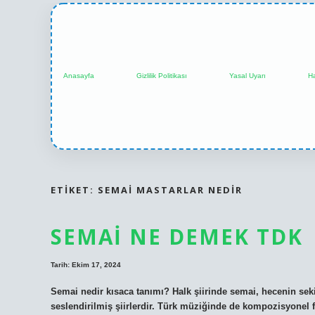
Anasayfa
Gizlilik Politikası
Yasal Uyarı
H
ETIKET:
SEMAI MASTARLAR NEDIR
SEMAI NE DEMEK TDK
Tarih: Ekim 17, 2024
Semai nedir kısaca tanımı? Halk şiirinde semai, hecenin seki
seslendirilmiş şiirlerdir. Türk müziğinde de kompozisyonel