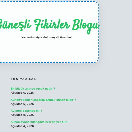
üneşli Fikirler Blogu
Yaz esintisiyle dolu neşeli öneriler!
SIDEBAR
ilbet casino
betexper yeni giriş
SON YAZILAR
En büyük akarsu ırmak nedir ?
Ağustos 6, 2026
Kur’an’ı belden aşağıda tutmak günah mıdır ?
Ağustos 6, 2026
Ay küre şeklinde mi ?
Ağustos 5, 2026
Alınan avans bilançoda nerede yer alır ?
Ağustos 4, 2026