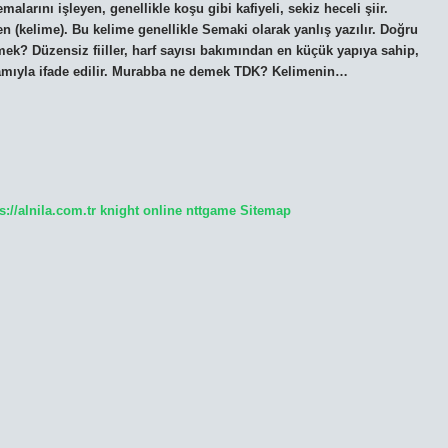
arını işleyen, genellikle koşu gibi kafiyeli, sekiz heceli şiir.
n (kelime). Bu kelime genellikle Semaki olarak yanlış yazılır. Doğru
k? Düzensiz fiiller, harf sayısı bakımından en küçük yapıya sahip,
kavramıyla ifade edilir. Murabba ne demek TDK? Kelimenin…
s://alnila.com.tr
knight online
nttgame
Sitemap