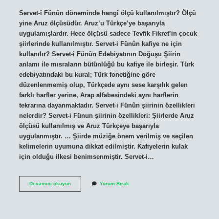
Servet-i Fünûn döneminde hangi ölçü kullanılmıştır? Ölçü
yine Aruz ölçüsüdür. Aruz’u Türkçe’ye başarıyla
uygulamışlardır. Hece ölçüsü sadece Tevfik Fikret’in çocuk
şiirlerinde kullanılmıştır. Servet-i Fünûn kafiye ne için
kullanılır? Servet-i Fünûn Edebiyatının Doğuşu Şiirin
anlamı ile mısraların bütünlüğü bu kafiye ile birleşir. Türk
edebiyatındaki bu kural; Türk fonetiğine göre
düzenlenmemiş olup, Türkçede aynı sese karşılık gelen
farklı harfler yerine, Arap alfabesindeki aynı harflerin
tekrarına dayanmaktadır. Servet-i Fünûn şiirinin özellikleri
nelerdir? Servet-i Fünun şiirinin özellikleri: Şiirlerde Aruz
ölçüsü kullanılmış ve Aruz Türkçeye başarıyla
uygulanmıştır. … Şiirde müziğe önem verilmiş ve seçilen
kelimelerin uyumuna dikkat edilmiştir. Kafiyelerin kulak
için olduğu ilkesi benimsenmiştir. Servet-i…
Servet-
Devamını okuyun
Yorum Bırak
I
Fünun
Döneminde
Hangi
Ölçü