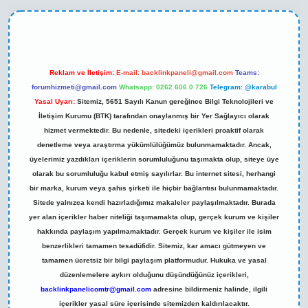
ni giriş
Reklam ve İletişim:
E-mail:
backlinkpaneli@gmail.com
Teams:
forumhizmeti@gmail.com
Whatsapp: 0262 606 0 726
Telegram: @karabul
Yasal Uyarı:
Sitemiz, 5651 Sayılı Kanun gereğince Bilgi Teknolojileri ve
İletişim Kurumu (BTK) tarafından onaylanmış bir Yer Sağlayıcı olarak
hizmet vermektedir. Bu nedenle, sitedeki içerikleri proaktif olarak
denetleme veya araştırma yükümlülüğümüz bulunmamaktadır. Ancak,
üyelerimiz yazdıkları içeriklerin sorumluluğunu taşımakta olup, siteye üye
olarak bu sorumluluğu kabul etmiş sayılırlar. Bu internet sitesi, herhangi
bir marka, kurum veya şahıs şirketi ile hiçbir bağlantısı bulunmamaktadır.
Sitede yalnızca kendi hazırladığımız makaleler paylaşılmaktadır. Burada
yer alan içerikler haber niteliği taşımamakta olup, gerçek kurum ve kişiler
hakkında paylaşım yapılmamaktadır. Gerçek kurum ve kişiler ile isim
benzerlikleri tamamen tesadüfidir. Sitemiz, kar amacı gütmeyen ve
tamamen ücretsiz bir bilgi paylaşım platformudur. Hukuka ve yasal
düzenlemelere aykırı olduğunu düşündüğünüz içerikleri,
backlinkpanelicomtr@gmail.com
adresine bildirmeniz halinde, ilgili
içerikler yasal süre içerisinde sitemizden kaldırılacaktır.