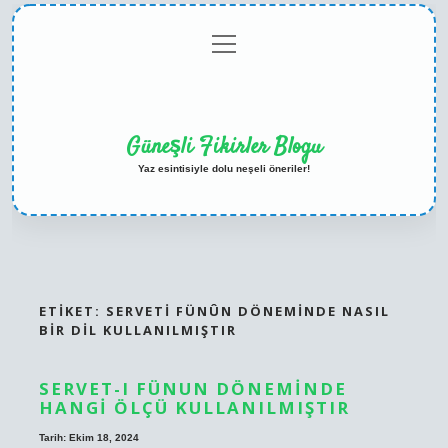
menüyü
Anasayfa
Gizlilik
Yasal
Hakkımızda
aç
Politikası
Uyarı
Güneşli Fikirler Blogu
Yaz esintisiyle dolu neşeli öneriler!
ETIKET:
SERVETI FÜNÛN DÖNEMINDE NASIL
BIR DIL KULLANILMIŞTIR
SERVET-I FÜNUN DÖNEMINDE
HANGI ÖLÇÜ KULLANILMIŞTIR
Tarih: Ekim 18, 2024