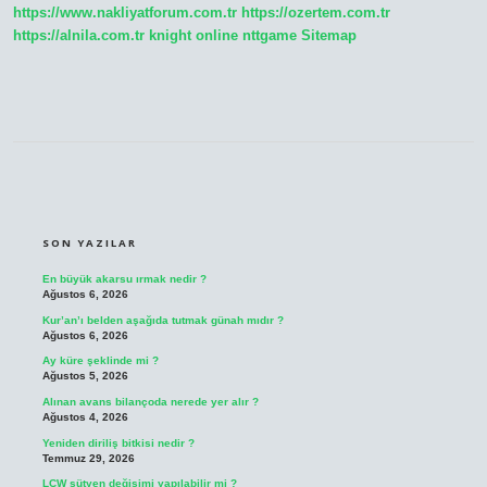
https://www.nakliyatforum.com.tr
https://ozertem.com.tr
Kullanılmıştır
https://alnila.com.tr
knight online
nttgame
Sitemap
SIDEBAR
SON YAZILAR
En büyük akarsu ırmak nedir ?
Ağustos 6, 2026
Kur’an’ı belden aşağıda tutmak günah mıdır ?
Ağustos 6, 2026
Ay küre şeklinde mi ?
Ağustos 5, 2026
Alınan avans bilançoda nerede yer alır ?
Ağustos 4, 2026
Yeniden diriliş bitkisi nedir ?
Temmuz 29, 2026
LCW sütyen değişimi yapılabilir mi ?