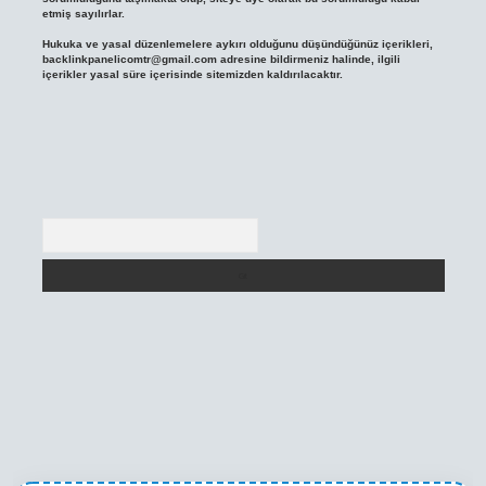
etmiş sayılırlar.
Hukuka ve yasal düzenlemelere aykırı olduğunu düşündüğünüz içerikleri,
backlinkpanelicomtr@gmail.com
adresine bildirmeniz halinde, ilgili
içerikler yasal süre içerisinde sitemizden kaldırılacaktır.
Arama
texper yeni giriş