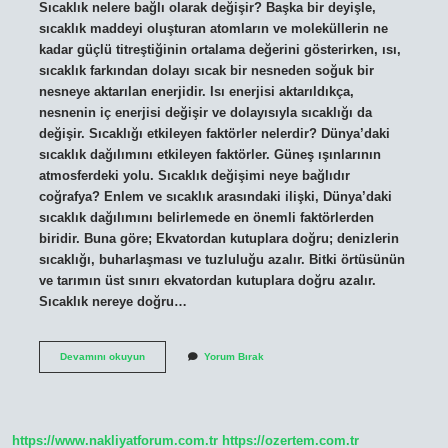
Sıcaklık nelere bağlı olarak değişir? Başka bir deyişle,
sıcaklık maddeyi oluşturan atomların ve moleküllerin ne
kadar güçlü titreştiğinin ortalama değerini gösterirken, ısı,
sıcaklık farkından dolayı sıcak bir nesneden soğuk bir
nesneye aktarılan enerjidir. Isı enerjisi aktarıldıkça,
nesnenin iç enerjisi değişir ve dolayısıyla sıcaklığı da
değişir. Sıcaklığı etkileyen faktörler nelerdir? Dünya’daki
sıcaklık dağılımını etkileyen faktörler. Güneş ışınlarının
atmosferdeki yolu. Sıcaklık değişimi neye bağlıdır
coğrafya? Enlem ve sıcaklık arasındaki ilişki, Dünya’daki
sıcaklık dağılımını belirlemede en önemli faktörlerden
biridir. Buna göre; Ekvatordan kutuplara doğru; denizlerin
sıcaklığı, buharlaşması ve tuzluluğu azalır. Bitki örtüsünün
ve tarımın üst sınırı ekvatordan kutuplara doğru azalır.
Sıcaklık nereye doğru…
Sıcaklık
Devamını okuyun
Yorum Bırak
Neye
Bağlıdır
https://www.nakliyatforum.com.tr
https://ozertem.com.tr