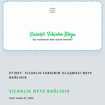
menüyü
Anasayfa
Gizlilik
Yasal
Hakkımızda
aç
Politikası
Uyarı
Güneşli Fikirler Blogu
Yaz esintisiyle dolu neşeli öneriler!
ETIKET:
SICAKLIK FARKININ OLUŞMASI NEYE
BAĞLIDIR
SICAKLIK NEYE BAĞLIDIR
Tarih: Aralık 21, 2024