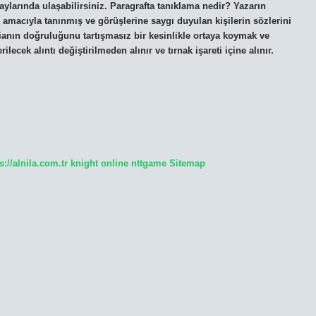
taylarında ulaşabilirsiniz. Paragrafta tanıklama nedir? Yazarın
cıyla tanınmış ve görüşlerine saygı duyulan kişilerin sözlerini
ianın doğruluğunu tartışmasız bir kesinlikle ortaya koymak ve
cek alıntı değiştirilmeden alınır ve tırnak işareti içine alınır.
s://alnila.com.tr
knight online
nttgame
Sitemap