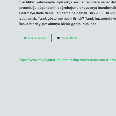
“Sertifika” kelimesiyle ilgili sıkça sorulan sorulara haber de
savunduğu düşüncenin doğruluğunu okuyucuya inandırmak ama
aktarmaya ifade denir. Tanıtlama ne demek Türk dili? Bir idd
ispatlamak. Tanık gösterme nedir örnek? Tanık huzurunda verile
Başka bir deyişle: alıntıya hiçbir görüş, düşünce…
Tanıtlama
Devamını okuyun
Yorum Bırak
Ne
Demek
Turkce
https://www.nakliyatforum.com.tr
https://ozertem.com.tr
http