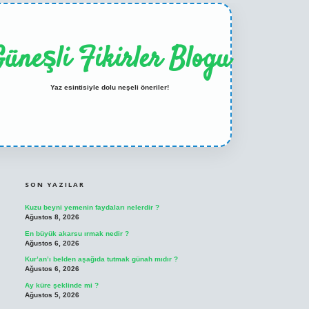
üneşli Fikirler Blogu
Yaz esintisiyle dolu neşeli öneriler!
SIDEBAR
ilbet casino
betexper yeni giriş
SON YAZILAR
Kuzu beyni yemenin faydaları nelerdir ?
Ağustos 8, 2026
En büyük akarsu ırmak nedir ?
Ağustos 6, 2026
Kur’an’ı belden aşağıda tutmak günah mıdır ?
Ağustos 6, 2026
Ay küre şeklinde mi ?
Ağustos 5, 2026