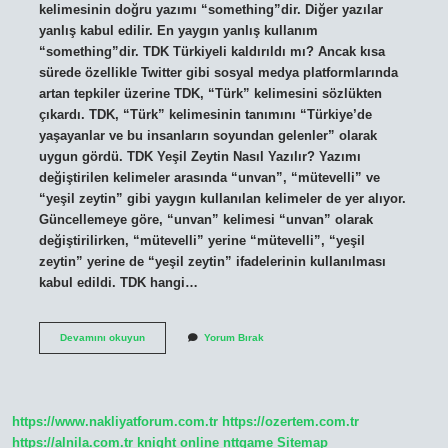
kelimesinin doğru yazımı “something”dir. Diğer yazılar
yanlış kabul edilir. En yaygın yanlış kullanım
“something”dir. TDK Türkiyeli kaldırıldı mı? Ancak kısa
sürede özellikle Twitter gibi sosyal medya platformlarında
artan tepkiler üzerine TDK, “Türk” kelimesini sözlükten
çıkardı. TDK, “Türk” kelimesinin tanımını “Türkiye’de
yaşayanlar ve bu insanların soyundan gelenler” olarak
uygun gördü. TDK Yeşil Zeytin Nasıl Yazılır? Yazımı
değiştirilen kelimeler arasında “unvan”, “mütevelli” ve
“yeşil zeytin” gibi yaygın kullanılan kelimeler de yer alıyor.
Güncellemeye göre, “unvan” kelimesi “unvan” olarak
değiştirilirken, “mütevelli” yerine “mütevelli”, “yeşil
zeytin” yerine de “yeşil zeytin” ifadelerinin kullanılması
kabul edildi. TDK hangi…
Tdk
Devamını okuyun
Yorum Bırak
Diye
Bir
Şey
Var
Mı
https://www.nakliyatforum.com.tr
https://ozertem.com.tr
https://alnila.com.tr
knight online
nttgame
Sitemap