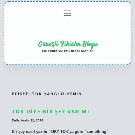
menüyü
Anasayfa
Gizlilik
Yasal
Hakkımızda
aç
Politikası
Uyarı
Güneşli Fikirler Blogu
Yaz esintisiyle dolu neşeli öneriler!
ETIKET:
TDK HANGI ÜLKENIN
TDK DIYE BIR ŞEY VAR MI
Tarih: Aralık 22, 2024
Bir şey nasıl yazılır TDK? TDK’ya göre “something”