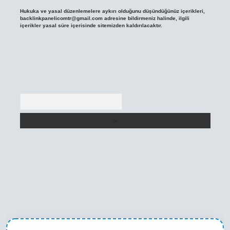
Hukuka ve yasal düzenlemelere aykırı olduğunu düşündüğünüz içerikleri,
backlinkpanelicomtr@gmail.com
adresine bildirmeniz halinde, ilgili
içerikler yasal süre içerisinde sitemizden kaldırılacaktır.
Arama
ni giriş