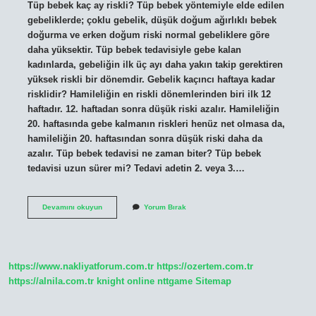
Tüp bebek kaç ay riskli? Tüp bebek yöntemiyle elde edilen
gebeliklerde; çoklu gebelik, düşük doğum ağırlıklı bebek
doğurma ve erken doğum riski normal gebeliklere göre
daha yüksektir. Tüp bebek tedavisiyle gebe kalan
kadınlarda, gebeliğin ilk üç ayı daha yakın takip gerektiren
yüksek riskli bir dönemdir. Gebelik kaçıncı haftaya kadar
risklidir? Hamileliğin en riskli dönemlerinden biri ilk 12
haftadır. 12. haftadan sonra düşük riski azalır. Hamileliğin
20. haftasında gebe kalmanın riskleri henüz net olmasa da,
hamileliğin 20. haftasından sonra düşük riski daha da
azalır. Tüp bebek tedavisi ne zaman biter? Tüp bebek
tedavisi uzun sürer mi? Tedavi adetin 2. veya 3.…
Tüp
Devamını okuyun
Yorum Bırak
Bebek
Kaç
Aya
Kadar
Riskli
https://www.nakliyatforum.com.tr
https://ozertem.com.tr
https://alnila.com.tr
knight online
nttgame
Sitemap