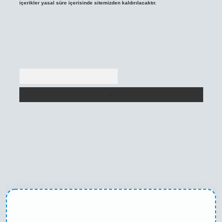
içerikler yasal süre içerisinde sitemizden kaldırılacaktır.
Arama
ni giriş