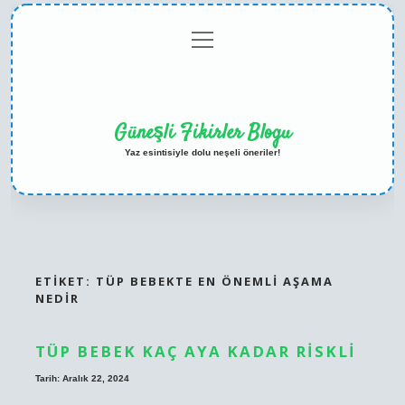
menüyü
Anasayfa
Gizlilik
Yasal
Hakkımızda
aç
Politikası
Uyarı
Güneşli Fikirler Blogu
Yaz esintisiyle dolu neşeli öneriler!
ETIKET:
TÜP BEBEKTE EN ÖNEMLI AŞAMA
NEDIR
TÜP BEBEK KAÇ AYA KADAR RISKLI
Tarih: Aralık 22, 2024