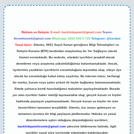
eni giriş
Reklam ve İletişim:
E-mail:
backlinkpaneli@gmail.com
Teams:
forumhizmeti@gmail.com
Whatsapp: 0262 606 0 726
Telegram: @karabul
Yasal Uyarı:
Sitemiz, 5651 Sayılı Kanun gereğince Bilgi Teknolojileri ve
İletişim Kurumu (BTK) tarafından onaylanmış bir Yer Sağlayıcı olarak
hizmet vermektedir. Bu nedenle, sitedeki içerikleri proaktif olarak
denetleme veya araştırma yükümlülüğümüz bulunmamaktadır. Ancak,
üyelerimiz yazdıkları içeriklerin sorumluluğunu taşımakta olup, siteye üye
olarak bu sorumluluğu kabul etmiş sayılırlar. Bu internet sitesi, herhangi
bir marka, kurum veya şahıs şirketi ile hiçbir bağlantısı bulunmamaktadır.
Sitede yalnızca kendi hazırladığımız makaleler paylaşılmaktadır. Burada
yer alan içerikler haber niteliği taşımamakta olup, gerçek kurum ve kişiler
hakkında paylaşım yapılmamaktadır. Gerçek kurum ve kişiler ile isim
benzerlikleri tamamen tesadüfidir. Sitemiz, kar amacı gütmeyen ve
tamamen ücretsiz bir bilgi paylaşım platformudur. Hukuka ve yasal
düzenlemelere aykırı olduğunu düşündüğünüz içerikleri,
backlinkpanelicomtr@gmail.com
adresine bildirmeniz halinde, ilgili
içerikler yasal süre içerisinde sitemizden kaldırılacaktır.