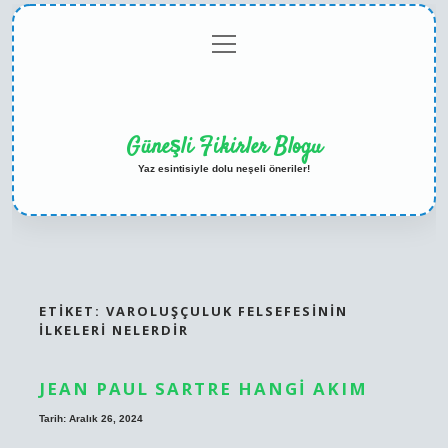
menüyü
Anasayfa
Gizlilik
Yasal
Hakkımızda
aç
Politikası
Uyarı
Güneşli Fikirler Blogu
Yaz esintisiyle dolu neşeli öneriler!
ETIKET:
VAROLUŞÇULUK FELSEFESININ
ILKELERI NELERDIR
JEAN PAUL SARTRE HANGI AKIM
Tarih: Aralık 26, 2024