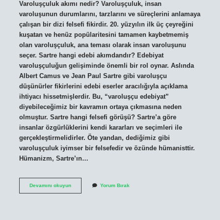
Varoluşçuluk akımı nedir? Varoluşçuluk, insan
varoluşunun durumlarını, tarzlarını ve süreçlerini anlamaya
çalışan bir dizi felsefi fikirdir. 20. yüzyılın ilk üç çeyreğini
kuşatan ve henüz popülaritesini tamamen kaybetmemiş
olan varoluşçuluk, ana teması olarak insan varoluşunu
seçer. Sartre hangi edebi akımdandır? Edebiyat
varoluşçuluğun gelişiminde önemli bir rol oynar. Aslında
Albert Camus ve Jean Paul Sartre gibi varoluşçu
düşünürler fikirlerini edebi eserler aracılığıyla açıklama
ihtiyacı hissetmişlerdir. Bu, “varoluşçu edebiyat”
diyebileceğimiz bir kavramın ortaya çıkmasına neden
olmuştur. Sartre hangi felsefi görüşü? Sartre’a göre
insanlar özgürlüklerini kendi kararları ve seçimleri ile
gerçekleştirmelidirler. Öte yandan, dediğimiz gibi
varoluşçuluk iyimser bir felsefedir ve özünde hümanisttir.
Hümanizm, Sartre’ın…
Jean
Devamını okuyun
Yorum Bırak
Paul
Sartre
Hangi
Akım