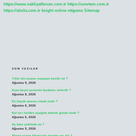
https://www.nakliyatforum.com.tr
https://ozertem.com.tr
https://alnila.com.tr
knight online
nttgame
Sitemap
SIDEBAR
SON YAZILAR
Yıllık izin avansı maaştan kesilir mi ?
Ağustos 9, 2026
Kuzu beyni yemenin faydaları nelerdir ?
Ağustos 8, 2026
En büyük akarsu ırmak nedir ?
Ağustos 6, 2026
Kur’an’ı belden aşağıda tutmak günah mıdır ?
Ağustos 6, 2026
Ay küre şeklinde mi ?
Ağustos 5, 2026
Alınan avans bilançoda nerede yer alır ?