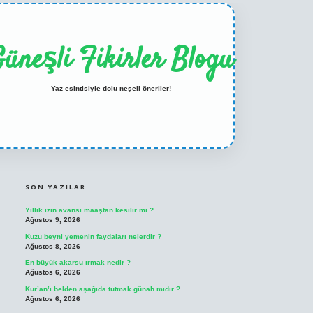
üneşli Fikirler Blogu
Yaz esintisiyle dolu neşeli öneriler!
SIDEBAR
ilbet casino
betexper yeni giriş
SON YAZILAR
Yıllık izin avansı maaştan kesilir mi ?
Ağustos 9, 2026
Kuzu beyni yemenin faydaları nelerdir ?
Ağustos 8, 2026
En büyük akarsu ırmak nedir ?
Ağustos 6, 2026
Kur’an’ı belden aşağıda tutmak günah mıdır ?
Ağustos 6, 2026