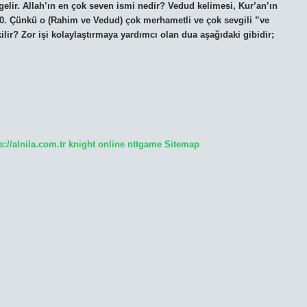
 gelir. Allah’ın en çok seven ismi nedir? Vedud kelimesi, Kur’an’ın
d 90. Çünkü o (Rahim ve Vedud) çok merhametli ve çok sevgili ”ve
ekilir? Zor işi kolaylaştırmaya yardımcı olan dua aşağıdaki gibidir;
s://alnila.com.tr
knight online
nttgame
Sitemap