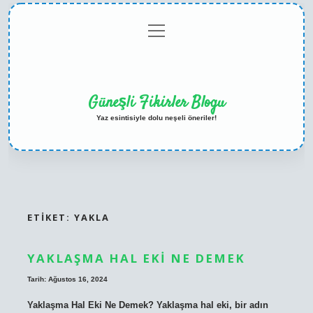
menüyü
Anasayfa
Gizlilik
Yasal
Hakkımızda
aç
Politikası
Uyarı
Güneşli Fikirler Blogu
Yaz esintisiyle dolu neşeli öneriler!
ETIKET:
YAKLA
YAKLAŞMA HAL EKI NE DEMEK
Tarih: Ağustos 16, 2024
Yaklaşma Hal Eki Ne Demek? Yaklaşma hal eki, bir adın