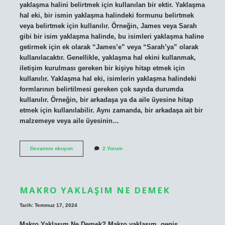
yaklaşma halini belirtmek için kullanılan bir ektir. Yaklaşma
hal eki, bir ismin yaklaşma halindeki formunu belirtmek
veya belirtmek için kullanılır. Örneğin, James veya Sarah
gibi bir isim yaklaşma halinde, bu isimleri yaklaşma haline
getirmek için ek olarak “James’e” veya “Sarah’ya” olarak
kullanılacaktır. Genellikle, yaklaşma hal ekini kullanmak,
iletişim kurulması gereken bir kişiye hitap etmek için
kullanılır. Yaklaşma hal eki, isimlerin yaklaşma halindeki
formlarının belirtilmesi gereken çok sayıda durumda
kullanılır. Örneğin, bir arkadaşa ya da aile üyesine hitap
etmek için kullanılabilir. Aynı zamanda, bir arkadaşa ait bir
malzemeye veya aile üyesinin…
Yaklaşma
Devamını okuyun
2 Yorum
hal
eki
ne
demek
MAKRO YAKLAŞIM NE DEMEK
Tarih: Temmuz 17, 2024
Makro Yaklaşım Ne Demek? Makro yaklaşım, geniş