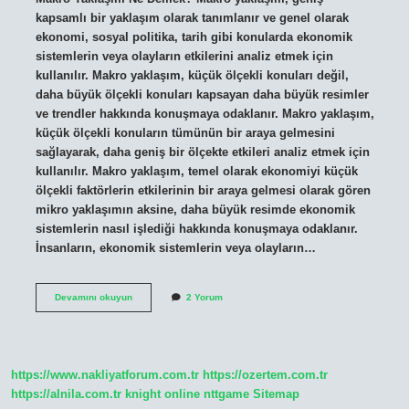
kapsamlı bir yaklaşım olarak tanımlanır ve genel olarak
ekonomi, sosyal politika, tarih gibi konularda ekonomik
sistemlerin veya olayların etkilerini analiz etmek için
kullanılır. Makro yaklaşım, küçük ölçekli konuları değil,
daha büyük ölçekli konuları kapsayan daha büyük resimler
ve trendler hakkında konuşmaya odaklanır. Makro yaklaşım,
küçük ölçekli konuların tümünün bir araya gelmesini
sağlayarak, daha geniş bir ölçekte etkileri analiz etmek için
kullanılır. Makro yaklaşım, temel olarak ekonomiyi küçük
ölçekli faktörlerin etkilerinin bir araya gelmesi olarak gören
mikro yaklaşımın aksine, daha büyük resimde ekonomik
sistemlerin nasıl işlediği hakkında konuşmaya odaklanır.
İnsanların, ekonomik sistemlerin veya olayların…
Makro
Devamını okuyun
2 Yorum
yaklaşım
ne
demek
https://www.nakliyatforum.com.tr
https://ozertem.com.tr
https://alnila.com.tr
knight online
nttgame
Sitemap