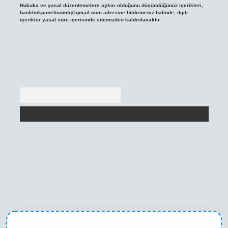
Hukuka ve yasal düzenlemelere aykırı olduğunu düşündüğünüz içerikleri,
backlinkpanelicomtr@gmail.com
adresine bildirmeniz halinde, ilgili
içerikler yasal süre içerisinde sitemizden kaldırılacaktır.
Arama
ilbet casino
betexper yeni giriş