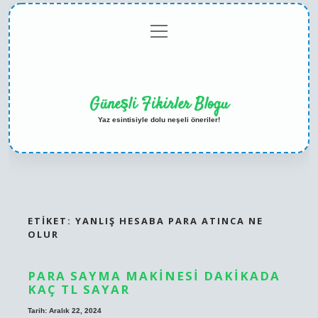
menüyü
Anasayfa
Gizlilik
Yasal
Hakkımızda
aç
Politikası
Uyarı
Güneşli Fikirler Blogu
Yaz esintisiyle dolu neşeli öneriler!
ETIKET:
YANLIŞ HESABA PARA ATINCA NE
OLUR
PARA SAYMA MAKINESI DAKIKADA
KAÇ TL SAYAR
Tarih: Aralık 22, 2024