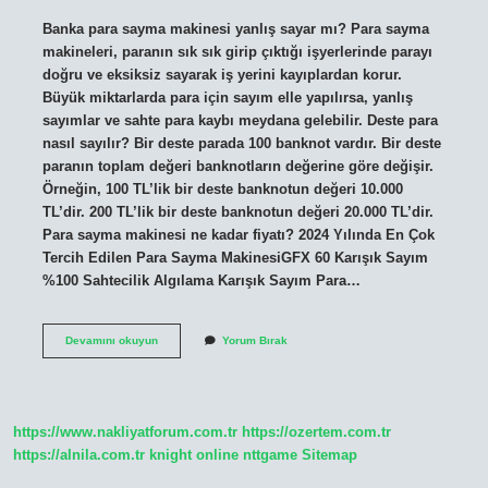
Banka para sayma makinesi yanlış sayar mı? Para sayma
makineleri, paranın sık sık girip çıktığı işyerlerinde parayı
doğru ve eksiksiz sayarak iş yerini kayıplardan korur.
Büyük miktarlarda para için sayım elle yapılırsa, yanlış
sayımlar ve sahte para kaybı meydana gelebilir. Deste para
nasıl sayılır? Bir deste parada 100 banknot vardır. Bir deste
paranın toplam değeri banknotların değerine göre değişir.
Örneğin, 100 TL’lik bir deste banknotun değeri 10.000
TL’dir. 200 TL’lik bir deste banknotun değeri 20.000 TL’dir.
Para sayma makinesi ne kadar fiyatı? 2024 Yılında En Çok
Tercih Edilen Para Sayma MakinesiGFX 60 Karışık Sayım
%100 Sahtecilik Algılama Karışık Sayım Para…
Para
Devamını okuyun
Yorum Bırak
Sayma
Makinesi
Dakikada
Kaç
Tl
https://www.nakliyatforum.com.tr
https://ozertem.com.tr
Sayar
https://alnila.com.tr
knight online
nttgame
Sitemap