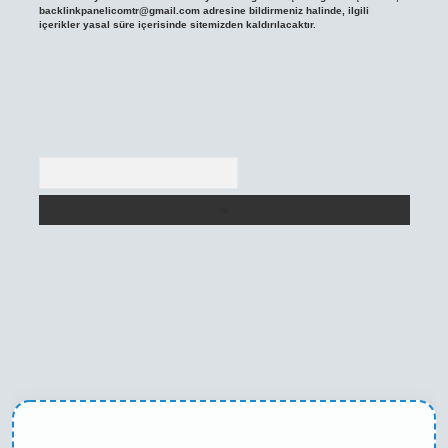
backlinkpanelicomtr@gmail.com
adresine bildirmeniz halinde, ilgili
içerikler yasal süre içerisinde sitemizden kaldırılacaktır.
Arama
texper yeni giriş