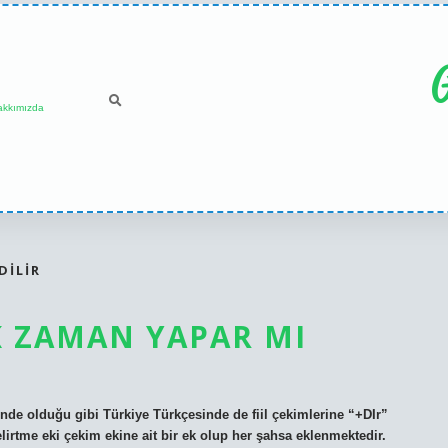
G
akkımızda
DILIR
IK ZAMAN YAPAR MI
nde olduğu gibi Türkiye Türkçesinde de fiil çekimlerine “+DIr”
elirtme eki çekim ekine ait bir ek olup her şahsa eklenmektedir.