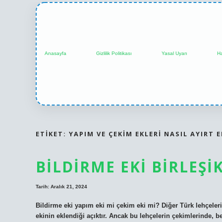
Anasayfa
Gizlilik Politikası
Yasal Uyarı
H
ETIKET:
YAPIM VE ÇEKIM EKLERI NASIL AYIRT E
BILDIRME EKI BIRLEŞ
Tarih: Aralık 21, 2024
Bildirme eki yapım eki mi çekim eki mi? Diğer Türk lehçeleri
ekinin eklendiği açıktır. Ancak bu lehçelerin çekimlerinde, b