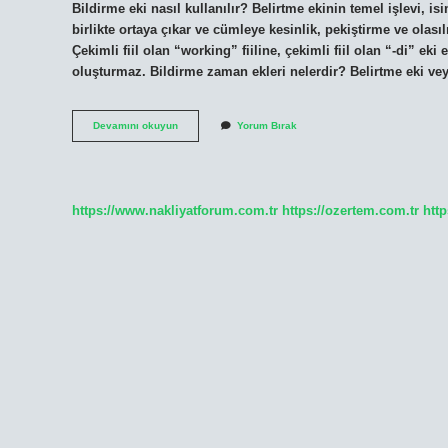
Bildirme eki nasıl kullanılır? Belirtme ekinin temel işlevi, isi
birlikte ortaya çıkar ve cümleye kesinlik, pekiştirme ve olasıl
Çekimli fiil olan “working” fiiline, çekimli fiil olan “-di” eki 
oluşturmaz. Bildirme zaman ekleri nelerdir? Belirtme eki v
Bildirme
Devamını okuyun
Yorum Bırak
Eki
Birleşik
Zaman
Yapar
Mı
https://www.nakliyatforum.com.tr
https://ozertem.com.tr
http