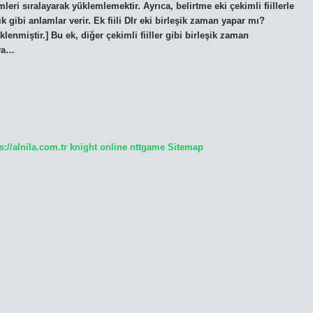
mleri sıralayarak yüklemlemektir. Ayrıca, belirtme eki çekimli fiillerle
ık gibi anlamlar verir. Ek fiili DIr eki birleşik zaman yapar mı?
eklenmiştir.] Bu ek, diğer çekimli fiiller gibi birleşik zaman
eya…
s://alnila.com.tr
knight online
nttgame
Sitemap