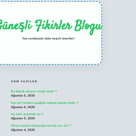
üneşli Fikirler Blogu
Yaz esintisiyle dolu neşeli öneriler!
SIDEBAR
ilbet casino
betexper yeni giriş
SON YAZILAR
En büyük akarsu ırmak nedir ?
Ağustos 6, 2026
Kur’an’ı belden aşağıda tutmak günah mıdır ?
Ağustos 6, 2026
Ay küre şeklinde mi ?
Ağustos 5, 2026
Alınan avans bilançoda nerede yer alır ?
Ağustos 4, 2026