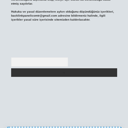
etmiş sayılırlar.
Hukuka ve yasal düzenlemelere aykırı olduğunu düşündüğünüz içerikleri,
backlinkpanelicomtr@gmail.com
adresine bildirmeniz halinde, ilgili
içerikler yasal süre içerisinde sitemizden kaldırılacaktır.
Arama
ni giriş