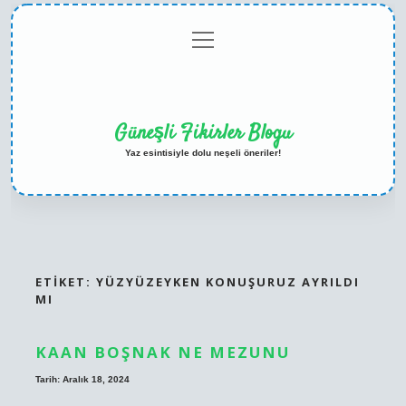
menüyü
Anasayfa
Gizlilik
Yasal
Hakkımızda
aç
Politikası
Uyarı
Güneşli Fikirler Blogu
Yaz esintisiyle dolu neşeli öneriler!
ETIKET:
YÜZYÜZEYKEN KONUŞURUZ AYRILDI
MI
KAAN BOŞNAK NE MEZUNU
Tarih: Aralık 18, 2024