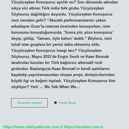
Yüzyüzeyken Konuşuruz ayrıldı mı? Son dönemde adından
sıkça söz ettiren Türk indie folk grubu Yüzyüzeyken
Söyleuruz dağıldığını duyurdu. Yüzyüzeyken Konuşuruz
ismi nereden gelir? “Akustik performanslarımı çeken
arkadaşım Ozan’la internet üzerinden konuşurken, isim
konusunu konuştuğumuzda, ‘Sonra yüz yüze konuşuruz’
deyip, gülüp, ‘Tamam, öyle kalsın’ dedik.” Böylece, ismi
tuhaf olan gruplara bir yenisi daha eklenmiş oldu.
Yüzyüzeyken Konuşuruz hangi tarz? Yüzyüzeyken
Söyleuruz, Mayıs 2011’de Engin Sevik ve Kaan Bosnak
tarafından kurulan bir Türk bağımsız alternatif rock
grubudur. Başlangıçta Kaan Bosnak’ın kendi şarkılarını
kaydedip yayınlamasından oluşan proje, dinleyicilerinden
büyük ilgi ve beğeni topladı. Yüzyüzeyken Konuşuruz kim
söylüyor? Yerli → We Talk When We…
Kaan
Devamını okuyun
Yorum Bırak
Boşnak
Ne
Mezunu
https://www.nakliyatforum.com.tr
https://ozertem.com.tr