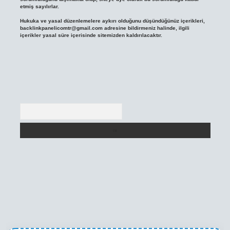
etmiş sayılırlar.
Hukuka ve yasal düzenlemelere aykırı olduğunu düşündüğünüz içerikleri,
backlinkpanelicomtr@gmail.com
adresine bildirmeniz halinde, ilgili
içerikler yasal süre içerisinde sitemizden kaldırılacaktır.
Arama
ni giriş