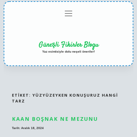
menüyü
Anasayfa
Gizlilik
Yasal
Hakkımızda
aç
Politikası
Uyarı
Güneşli Fikirler Blogu
Yaz esintisiyle dolu neşeli öneriler!
ETIKET:
YÜZYÜZEYKEN KONUŞURUZ HANGI
TARZ
KAAN BOŞNAK NE MEZUNU
Tarih: Aralık 18, 2024