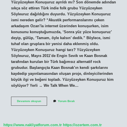
Yüzyüzeyken Konuşuruz ayrıldı mı? Son dönemde adından
sıkça söz ettiren Türk indie folk grubu Yüzyüzeyken
Söyleuruz dağıldığını duyurdu. Yüzyüzeyken Konuşuruz
ismi nereden gelir? “Akustik performanslarımı çeken
arkadaşım Ozan’la internet üzerinden konuşurken, isim
konusunu konuştuğumuzda, ‘Sonra yüz yüze konuşuruz’
deyip, gülüp, ‘Tamam, öyle kalsın’ dedik.” Böylece, ismi
tuhaf olan gruplara bir yenisi daha eklenmiş oldu.
Yüzyüzeyken Konuşuruz hangi tarz? Yüzyüzeyken
Söyleuruz, Mayıs 2011’de Engin Sevik ve Kaan Bosnak
tarafından kurulan bir Türk bağımsız alternatif rock
grubudur. Başlangıçta Kaan Bosnak’ın kendi şarkılarını
kaydedip yayınlamasından oluşan proje, dinleyicilerinden
büyük ilgi ve beğeni topladı. Yüzyüzeyken Konuşuruz kim
söylüyor? Yerli → We Talk When We…
Kaan
Devamını okuyun
Yorum Bırak
Boşnak
Ne
Mezunu
https://www.nakliyatforum.com.tr
https://ozertem.com.tr