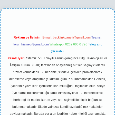
betexper yeni giriş
Reklam ve İletişim:
E-mail:
backlinkpaneli@gmail.com
Teams:
forumhizmeti@gmail.com
Whatsapp: 0262 606 0 726
Telegram:
@karabul
Yasal Uyarı:
Sitemiz, 5651 Sayılı Kanun gereğince Bilgi Teknolojileri ve
İletişim Kurumu (BTK) tarafından onaylanmış bir Yer Sağlayıcı olarak
hizmet vermektedir. Bu nedenle, sitedeki içerikleri proaktif olarak
denetleme veya araştırma yükümlülüğümüz bulunmamaktadır. Ancak,
üyelerimiz yazdıkları içeriklerin sorumluluğunu taşımakta olup, siteye
üye olarak bu sorumluluğu kabul etmiş sayılırlar. Bu internet sitesi,
herhangi bir marka, kurum veya şahıs şirketi ile hiçbir bağlantısı
bulunmamaktadır. Sitede yalnızca kendi hazırladığımız makaleler
paylaşılmaktadır. Burada yer alan içerikler haber niteliği taşımamakta