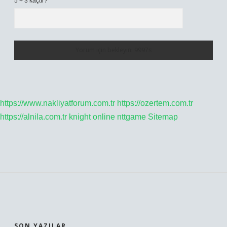
5 + 3 kaçtır?
*
https://www.nakliyatforum.com.tr
https://ozertem.com.tr
https://alnila.com.tr
knight online
nttgame
Sitemap
SIDEBAR
SON YAZILAR