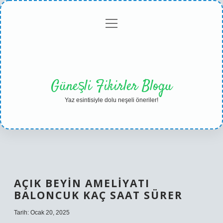
menüyü
Anasayfa
Gizlilik
Yasal
Hakkımızda
aç
Politikası
Uyarı
Güneşli Fikirler Blogu
Yaz esintisiyle dolu neşeli öneriler!
AÇIK BEYIN AMELIYATI
BALONCUK KAÇ SAAT SÜRER
Tarih: Ocak 20, 2025