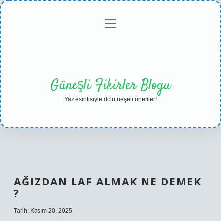
menüyü
Anasayfa
Gizlilik
Yasal
Hakkımızda
aç
Politikası
Uyarı
Güneşli Fikirler Blogu
Yaz esintisiyle dolu neşeli öneriler!
AĞIZDAN LAF ALMAK NE DEMEK
?
Tarih: Kasım 20, 2025