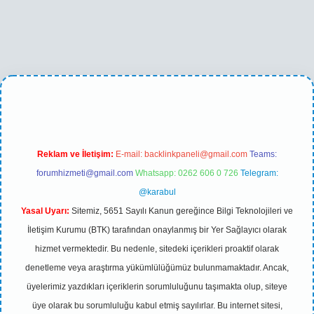
casino
betexper yeni giriş
Reklam ve İletişim:
E-mail:
backlinkpaneli@gmail.com
Teams:
forumhizmeti@gmail.com
Whatsapp: 0262 606 0 726
Telegram:
@karabul
Yasal Uyarı:
Sitemiz, 5651 Sayılı Kanun gereğince Bilgi Teknolojileri ve
İletişim Kurumu (BTK) tarafından onaylanmış bir Yer Sağlayıcı olarak
hizmet vermektedir. Bu nedenle, sitedeki içerikleri proaktif olarak
denetleme veya araştırma yükümlülüğümüz bulunmamaktadır. Ancak,
üyelerimiz yazdıkları içeriklerin sorumluluğunu taşımakta olup, siteye
üye olarak bu sorumluluğu kabul etmiş sayılırlar. Bu internet sitesi,