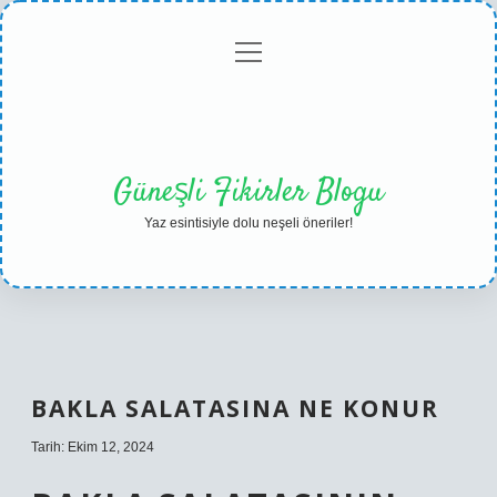
menüyü
Anasayfa
Gizlilik
Yasal
Hakkımızda
aç
Politikası
Uyarı
Güneşli Fikirler Blogu
Yaz esintisiyle dolu neşeli öneriler!
BAKLA SALATASINA NE KONUR
Tarih: Ekim 12, 2024