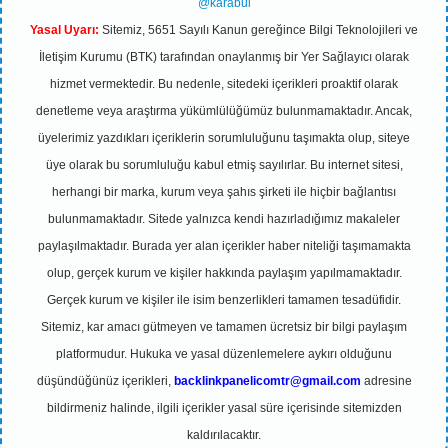
@karabul
Yasal Uyarı:
Sitemiz, 5651 Sayılı Kanun gereğince Bilgi Teknolojileri ve
İletişim Kurumu (BTK) tarafından onaylanmış bir Yer Sağlayıcı olarak
hizmet vermektedir. Bu nedenle, sitedeki içerikleri proaktif olarak
denetleme veya araştırma yükümlülüğümüz bulunmamaktadır. Ancak,
üyelerimiz yazdıkları içeriklerin sorumluluğunu taşımakta olup, siteye
üye olarak bu sorumluluğu kabul etmiş sayılırlar. Bu internet sitesi,
herhangi bir marka, kurum veya şahıs şirketi ile hiçbir bağlantısı
bulunmamaktadır. Sitede yalnızca kendi hazırladığımız makaleler
paylaşılmaktadır. Burada yer alan içerikler haber niteliği taşımamakta
olup, gerçek kurum ve kişiler hakkında paylaşım yapılmamaktadır.
Gerçek kurum ve kişiler ile isim benzerlikleri tamamen tesadüfidir.
Sitemiz, kar amacı gütmeyen ve tamamen ücretsiz bir bilgi paylaşım
platformudur. Hukuka ve yasal düzenlemelere aykırı olduğunu
düşündüğünüz içerikleri,
backlinkpanelicomtr@gmail.com
adresine
bildirmeniz halinde, ilgili içerikler yasal süre içerisinde sitemizden
kaldırılacaktır.