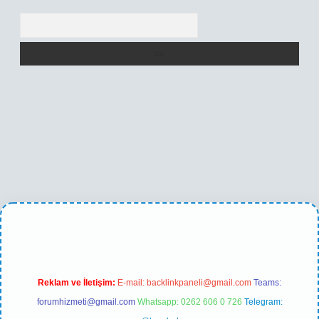
Arama
exper yeni giriş
Reklam ve İletişim:
E-mail:
backlinkpaneli@gmail.com
Teams:
forumhizmeti@gmail.com
Whatsapp: 0262 606 0 726
Telegram: