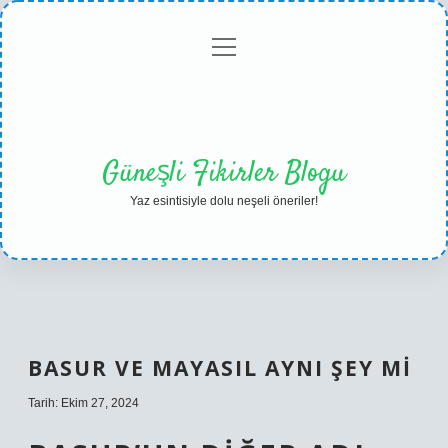
menüyü
Anasayfa
Gizlilik
Yasal
Hakkımızda
aç
Politikası
Uyarı
Güneşli Fikirler Blogu
Yaz esintisiyle dolu neşeli öneriler!
BASUR VE MAYASIL AYNI ŞEY MI
Tarih: Ekim 27, 2024