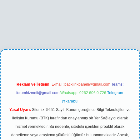
etexper yeni giriş
Reklam ve İletişim:
E-mail:
backlinkpaneli@gmail.com
Teams:
forumhizmeti@gmail.com
Whatsapp: 0262 606 0 726
Telegram:
@karabul
Yasal Uyarı:
Sitemiz, 5651 Sayılı Kanun gereğince Bilgi Teknolojileri ve
İletişim Kurumu (BTK) tarafından onaylanmış bir Yer Sağlayıcı olarak
hizmet vermektedir. Bu nedenle, sitedeki içerikleri proaktif olarak
denetleme veya araştırma yükümlülüğümüz bulunmamaktadır. Ancak,