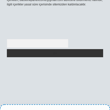
içerikleri,
backlinkpanelicomtr@gmail.com
adresine bildirmeniz halinde,
ilgili içerikler yasal süre içerisinde sitemizden kaldırılacaktır.
Arama
betexper yeni giriş