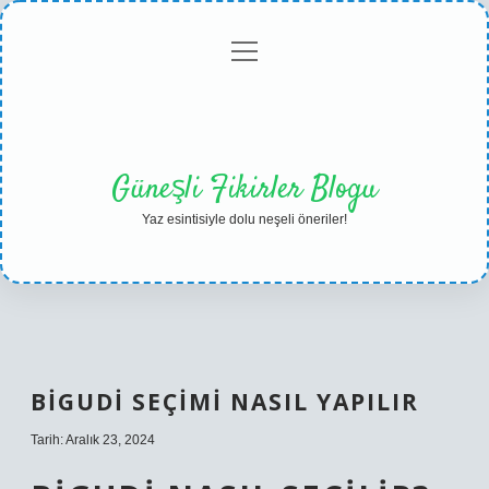
menüyü
Anasayfa
Gizlilik
Yasal
Hakkımızda
aç
Politikası
Uyarı
Güneşli Fikirler Blogu
Yaz esintisiyle dolu neşeli öneriler!
BIGUDI SEÇIMI NASIL YAPILIR
Tarih: Aralık 23, 2024