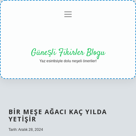
menüyü
Anasayfa
Gizlilik
Yasal
Hakkımızda
aç
Politikası
Uyarı
Güneşli Fikirler Blogu
Yaz esintisiyle dolu neşeli öneriler!
BIR MEŞE AĞACI KAÇ YILDA
YETIŞIR
Tarih: Aralık 28, 2024