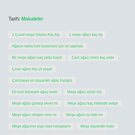
Tarih:
Makaleler
1 Çuval meşe Odunu Kaç Kg
1 meşe ağacı kaç kg
Ağacın daha hızlı büyümesi için ne yapmalı
Bir meşe ağacı kaç yılda büyür
Çam ağacı ömrü kaç yıldır
Çınar ağacı kaç yıl yaşar
Çürümeye en dayanıklı ağaç hangisi
En hızlı büyüyen ağaç nedir
Meşe ağacı çürür mü
Meşe ağacı güneşi sever mi
Meşe ağacı kaç metrede yetişir
Meşe ağacı oksijen verir mi
Meşe ağacı su ister mi
Meşe ağacının yaşı nasıl hesaplanır
Meşe dayanıklı mıdır