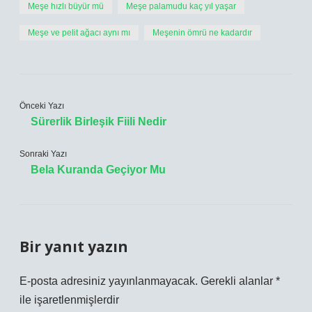
Meşe hızlı büyür mü
Meşe palamudu kaç yıl yaşar
Meşe ve pelit ağacı aynı mı
Meşenin ömrü ne kadardır
Önceki Yazı
Sürerlik Birleşik Fiili Nedir
Sonraki Yazı
Bela Kuranda Geçiyor Mu
Bir yanıt yazın
E-posta adresiniz yayınlanmayacak.
Gerekli alanlar
*
ile işaretlenmişlerdir