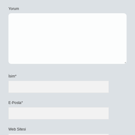
Yorum
İsim*
E-Posta*
Web Sitesi