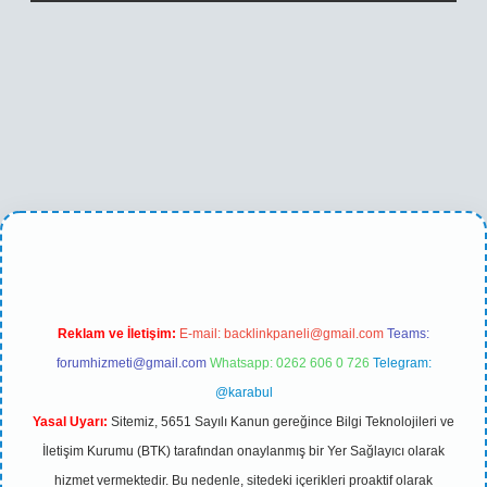
betexper yeni giriş
Reklam ve İletişim:
E-mail:
backlinkpaneli@gmail.com
Teams:
forumhizmeti@gmail.com
Whatsapp: 0262 606 0 726
Telegram:
@karabul
Yasal Uyarı:
Sitemiz, 5651 Sayılı Kanun gereğince Bilgi Teknolojileri ve
İletişim Kurumu (BTK) tarafından onaylanmış bir Yer Sağlayıcı olarak
hizmet vermektedir. Bu nedenle, sitedeki içerikleri proaktif olarak