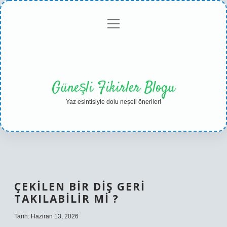
menüyü
Anasayfa
Gizlilik
Yasal
Hakkımızda
aç
Politikası
Uyarı
Güneşli Fikirler Blogu
Yaz esintisiyle dolu neşeli öneriler!
ÇEKILEN BIR DIŞ GERI
TAKILABILIR MI ?
Tarih: Haziran 13, 2026