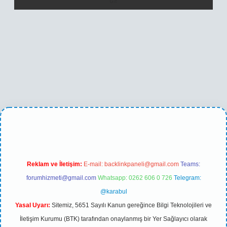
betexper yeni giriş
Reklam ve İletişim:
E-mail:
backlinkpaneli@gmail.com
Teams:
forumhizmeti@gmail.com
Whatsapp: 0262 606 0 726
Telegram:
@karabul
Yasal Uyarı:
Sitemiz, 5651 Sayılı Kanun gereğince Bilgi Teknolojileri ve
İletişim Kurumu (BTK) tarafından onaylanmış bir Yer Sağlayıcı olarak