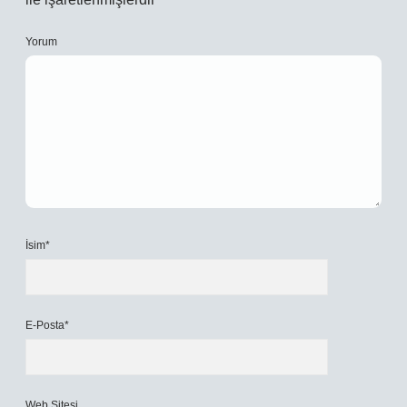
Yorum
İsim*
E-Posta*
Web Sitesi