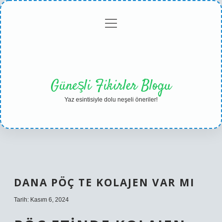
menüyü
Anasayfa
Gizlilik
Yasal
Hakkımızda
aç
Politikası
Uyarı
Güneşli Fikirler Blogu
Yaz esintisiyle dolu neşeli öneriler!
DANA PÖÇ TE KOLAJEN VAR MI
Tarih: Kasım 6, 2024