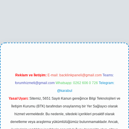
ino
betexper yeni giriş
Reklam ve İletişim:
E-mail:
backlinkpaneli@gmail.com
Teams:
forumhizmeti@gmail.com
Whatsapp: 0262 606 0 726
Telegram:
@karabul
Yasal Uyarı:
Sitemiz, 5651 Sayılı Kanun gereğince Bilgi Teknolojileri ve
İletişim Kurumu (BTK) tarafından onaylanmış bir Yer Sağlayıcı olarak
hizmet vermektedir. Bu nedenle, sitedeki içerikleri proaktif olarak
denetleme veya araştırma yükümlülüğümüz bulunmamaktadır. Ancak,