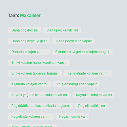
Tarih:
Makaleler
Dana pöç ilikli mi
Dana pöç kemikli mi
Dana pöç neye iyi gelir
Dana pöçden ne yapılır
Danada kolajen var mı
Eklemlere iyi gelen kolajen hangisi
En iyi kolajen hangi kemikten yapılır
En iyi kolajen takviyesi hangisi
Kelle etinde kolajen var mı
Kıymada kolajen var mı
Kolajen hangi etten yapılır
Kuyruk yağının içinde kolajen var mı
Kuyrukta kolajen var mı
Pöç düdüklüde kaç dakikada haşlanır
Pöç eti sağlıklı mı
Pöç etinde kolajen var mı
Pöç içinde ne var