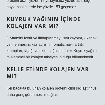
proteini oranı yüzde 12’yi, kıymada yüzde 15’i, diğer
hayvansal etlerde ise yüzde 15’i geçemez.
KUYRUK YAĞININ IÇINDE
KOLAJEN VAR MI?
D vitamini içerir ve iltihaplanmayı, sıvı kaybını, kıkırdak
yenilenmesini, kas ağrısını, romatizmayı, artriti,
krampları, şişliği ve eklem ağrısını önler. Kuyruk yağının
mükemmel bir kolajen takviyesi olduğu bilinmektedir.
KELLE ETINDE KOLAJEN VAR
MI?
Kel bacakta bulunan kolajen proteini cildi sıkılaştırır ve
daha genç görünmesini sağlar.