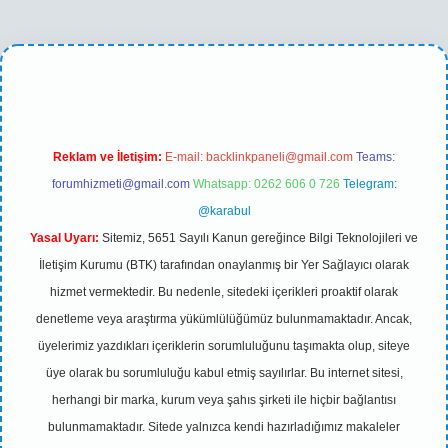
asino
betexper yeni giriş
Reklam ve İletişim:
E-mail:
backlinkpaneli@gmail.com
Teams:
forumhizmeti@gmail.com
Whatsapp: 0262 606 0 726
Telegram:
@karabul
Yasal Uyarı:
Sitemiz, 5651 Sayılı Kanun gereğince Bilgi Teknolojileri ve
İletişim Kurumu (BTK) tarafından onaylanmış bir Yer Sağlayıcı olarak
hizmet vermektedir. Bu nedenle, sitedeki içerikleri proaktif olarak
denetleme veya araştırma yükümlülüğümüz bulunmamaktadır. Ancak,
üyelerimiz yazdıkları içeriklerin sorumluluğunu taşımakta olup, siteye
üye olarak bu sorumluluğu kabul etmiş sayılırlar. Bu internet sitesi,
herhangi bir marka, kurum veya şahıs şirketi ile hiçbir bağlantısı
bulunmamaktadır. Sitede yalnızca kendi hazırladığımız makaleler