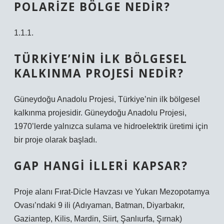
POLARIZE BÖLGE NEDIR?
1.1.1.
TÜRKIYE’NIN ILK BÖLGESEL
KALKINMA PROJESI NEDIR?
Güneydoğu Anadolu Projesi, Türkiye’nin ilk bölgesel
kalkınma projesidir. Güneydoğu Anadolu Projesi,
1970’lerde yalnızca sulama ve hidroelektrik üretimi için
bir proje olarak başladı.
GAP HANGI ILLERI KAPSAR?
Proje alanı Fırat-Dicle Havzası ve Yukarı Mezopotamya
Ovası’ndaki 9 ili (Adıyaman, Batman, Diyarbakır,
Gaziantep, Kilis, Mardin, Siirt, Şanlıurfa, Şırnak)