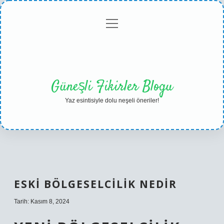
menüyü
Anasayfa
Gizlilik
Yasal
Hakkımızda
aç
Politikası
Uyarı
Güneşli Fikirler Blogu
Yaz esintisiyle dolu neşeli öneriler!
ESKI BÖLGESELCILIK NEDIR
Tarih: Kasım 8, 2024