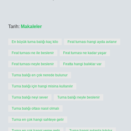
Tarih:
Makaleler
En büyük turna balığı kaç kilo
Fırat turnası hangi ayda avlanır
Fırat turnası ne ile beslenir
Fırat turnası ne kadar yaşar
Fırat turnası neyle beslenir
Fıratta hangi balıklar var
Turna balığı en çok nerede bulunur
Turna balığı için hangi misina kullanılır
Turna balığı neyi sever
Turna balığı neyle beslenir
Turna balığı oltası nasıl olmalı
Turna en çok hangi sahteye gelir
Turna en çok hangi yeme gelir
Turna hangi aylarda tutulur