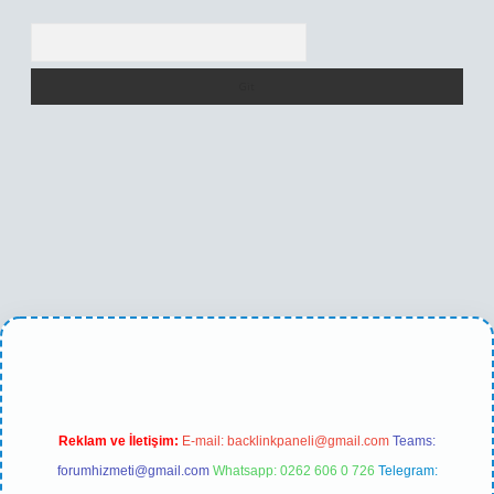
Arama
 yeni giriş
Reklam ve İletişim:
E-mail:
backlinkpaneli@gmail.com
Teams:
forumhizmeti@gmail.com
Whatsapp: 0262 606 0 726
Telegram: