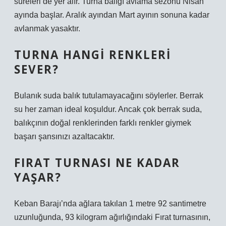
süreleri de yer alır. Turna balığı avlama sezonu Nisan
ayında başlar. Aralık ayından Mart ayının sonuna kadar
avlanmak yasaktır.
TURNA HANGI RENKLERI
SEVER?
Bulanık suda balık tutulamayacağını söylerler. Berrak
su her zaman ideal koşuldur. Ancak çok berrak suda,
balıkçının doğal renklerinden farklı renkler giymek
başarı şansınızı azaltacaktır.
FIRAT TURNASI NE KADAR
YAŞAR?
Keban Barajı’nda ağlara takılan 1 metre 92 santimetre
uzunluğunda, 93 kilogram ağırlığındaki Fırat turnasının,