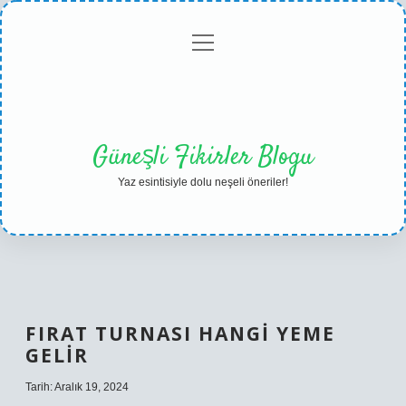
menüyü
Anasayfa
Gizlilik
Yasal
Hakkımızda
aç
Politikası
Uyarı
Güneşli Fikirler Blogu
Yaz esintisiyle dolu neşeli öneriler!
FIRAT TURNASI HANGI YEME
GELIR
Tarih: Aralık 19, 2024