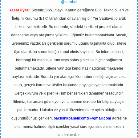
@karabul
Yasal Uyarı:
Sitemiz, 5651 Sayılı Kanun gereğince Bilgi Teknolojileri ve
İletişim Kurumu (BTK) tarafından onaylanmış bir Yer Sağlayıcı olarak
hizmet vermektedir. Bu nedenle, sitedeki içerikleri proaktif olarak
denetleme veya araştırma yükümlülüğümüz bulunmamaktadır. Ancak,
üyelerimiz yazdıkları içeriklerin sorumluluğunu taşımakta olup, siteye
üye olarak bu sorumluluğu kabul etmiş sayılırlar. Bu internet sitesi,
herhangi bir marka, kurum veya şahıs şirketi ile hiçbir bağlantısı
bulunmamaktadır. Sitede yalnızca kendi hazırladığımız makaleler
paylaşılmaktadır. Burada yer alan içerikler haber niteliği taşımamakta
olup, gerçek kurum ve kişiler hakkında paylaşım yapılmamaktadır.
Gerçek kurum ve kişiler ile isim benzerlikleri tamamen tesadüfidir.
Sitemiz, kar amacı gütmeyen ve tamamen ücretsiz bir bilgi paylaşım
platformudur. Hukuka ve yasal düzenlemelere aykırı olduğunu
düşündüğünüz içerikleri,
backlinkpanelicomtr@gmail.com
adresine
bildirmeniz halinde, ilgili içerikler yasal süre içerisinde sitemizden
kaldırılacaktır.