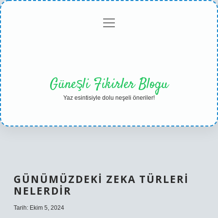
menüyü
Anasayfa
Gizlilik
Yasal
Hakkımızda
aç
Politikası
Uyarı
Güneşli Fikirler Blogu
Yaz esintisiyle dolu neşeli öneriler!
GÜNÜMÜZDEKI ZEKA TÜRLERI
NELERDIR
Tarih: Ekim 5, 2024