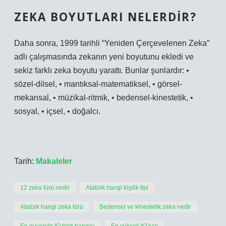
ZEKA BOYUTLARI NELERDIR?
Daha sonra, 1999 tarihli “Yeniden Çerçevelenen Zeka”
adlı çalışmasında zekanın yeni boyutunu ekledi ve
sekiz farklı zeka boyutu yarattı. Bunlar şunlardır: •
sözel-dilsel, • mantıksal-matematiksel, • görsel-
mekansal, • müzikal-ritmik, • bedensel-kinestetik, •
sosyal, • içsel, • doğalcı.
Tarih:
Makaleler
12 zeka türü nedir
Atatürk hangi kişilik tipi
Atatürk hangi zeka türü
Bedensel ve kinestetik zeka nedir