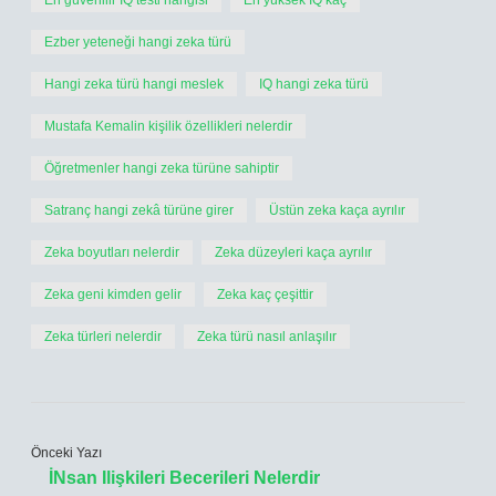
En güvenilir IQ testi hangisi
En yüksek IQ kaç
Ezber yeteneği hangi zeka türü
Hangi zeka türü hangi meslek
IQ hangi zeka türü
Mustafa Kemalin kişilik özellikleri nelerdir
Öğretmenler hangi zeka türüne sahiptir
Satranç hangi zekâ türüne girer
Üstün zeka kaça ayrılır
Zeka boyutları nelerdir
Zeka düzeyleri kaça ayrılır
Zeka geni kimden gelir
Zeka kaç çeşittir
Zeka türleri nelerdir
Zeka türü nasıl anlaşılır
Önceki Yazı
İNsan Ilişkileri Becerileri Nelerdir