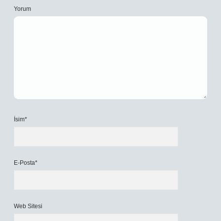
Yorum
İsim*
E-Posta*
Web Sitesi