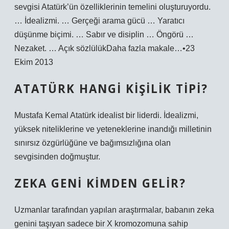
sevgisi Atatürk’ün özelliklerinin temelini oluşturuyordu.
… İdealizmi. … Gerçeği arama gücü … Yaratıcı
düşünme biçimi. … Sabır ve disiplin … Öngörü …
Nezaket. … Açık sözlülükDaha fazla makale…•23
Ekim 2013
ATATÜRK HANGI KIŞILIK TIPI?
Mustafa Kemal Atatürk idealist bir liderdi. İdealizmi,
yüksek niteliklerine ve yeteneklerine inandığı milletinin
sınırsız özgürlüğüne ve bağımsızlığına olan
sevgisinden doğmuştur.
ZEKA GENI KIMDEN GELIR?
Uzmanlar tarafından yapılan araştırmalar, babanın zeka
genini taşıyan sadece bir X kromozomuna sahip