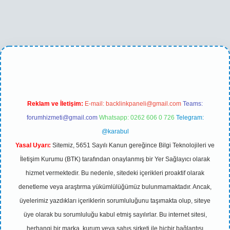
asino
betexper yeni giriş
Reklam ve İletişim:
E-mail:
backlinkpaneli@gmail.com
Teams:
forumhizmeti@gmail.com
Whatsapp: 0262 606 0 726
Telegram:
@karabul
Yasal Uyarı:
Sitemiz, 5651 Sayılı Kanun gereğince Bilgi Teknolojileri ve
İletişim Kurumu (BTK) tarafından onaylanmış bir Yer Sağlayıcı olarak
hizmet vermektedir. Bu nedenle, sitedeki içerikleri proaktif olarak
denetleme veya araştırma yükümlülüğümüz bulunmamaktadır. Ancak,
üyelerimiz yazdıkları içeriklerin sorumluluğunu taşımakta olup, siteye
üye olarak bu sorumluluğu kabul etmiş sayılırlar. Bu internet sitesi,
herhangi bir marka, kurum veya şahıs şirketi ile hiçbir bağlantısı