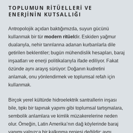
TOPLUMUN RITÜELLERI VE
ENERJININ KUTSALLIĞI
Antropolojik açıdan baktığımızda, suyun gücünü
kullanmak bir tür
modern ritüel
dir. Eskiden yağmur
dualarıyla, nehir tanrılarına adanan kurbanlarla dile
getirilen beklentiler; bugün mühendislik hesapları, baraj
inşaatları ve enerji politikalarıyla ifade ediliyor. Fakat
özünde aynı arayış sürüyor: Doğanın kudretini
anlamak, onu yönlendirmek ve toplumsal refah için
kullanmak.
Birçok yerel kültürde hidroelektrik santrallerin inşası
bile, tıpkı bir tapınak yapımı gibi toplumsal tartışmalara,
sembolik anlamlara ve kimlik müzakerelerine neden
olur. Örneğin, Latin Amerika’nın dağ köylerinde baraj
yapımı yalnızca bir kalkınma projesi değildir; aynı