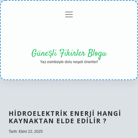
menüyü
Anasayfa
Gizlilik
Yasal
Hakkımızda
aç
Politikası
Uyarı
Güneşli Fikirler Blogu
Yaz esintisiyle dolu neşeli öneriler!
HIDROELEKTRIK ENERJI HANGI
KAYNAKTAN ELDE EDILIR ?
Tarih: Ekim 22, 2025