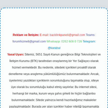
o
betexper yeni giriş
Reklam ve İletişim:
E-mail:
backlinkpaneli@gmail.com
Teams:
forumhizmeti@gmail.com
Whatsapp: 0262 606 0 726
Telegram:
@karabul
Yasal Uyarı:
Sitemiz, 5651 Sayılı Kanun gereğince Bilgi Teknolojileri ve
İletişim Kurumu (BTK) tarafından onaylanmış bir Yer Sağlayıcı olarak
hizmet vermektedir. Bu nedenle, sitedeki içerikleri proaktif olarak
denetleme veya araştırma yükümlülüğümüz bulunmamaktadır. Ancak,
üyelerimiz yazdıkları içeriklerin sorumluluğunu taşımakta olup, siteye
üye olarak bu sorumluluğu kabul etmiş sayılırlar. Bu internet sitesi,
herhangi bir marka, kurum veya şahıs şirketi ile hiçbir bağlantısı
bulunmamaktadır. Sitede yalnızca kendi hazırladığımız makaleler
paylaşılmaktadır. Burada yer alan içerikler haber niteliği taşımamakta