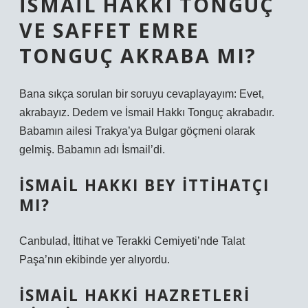
İSMAIL HAKKI TONGUÇ
VE SAFFET EMRE
TONGUÇ AKRABA MI?
Bana sıkça sorulan bir soruyu cevaplayayım: Evet,
akrabayız. Dedem ve İsmail Hakkı Tonguç akrabadır.
Babamın ailesi Trakya’ya Bulgar göçmeni olarak
gelmiş. Babamın adı İsmail’di.
İSMAIL HAKKI BEY ITTIHATÇI
MI?
Canbulad, İttihat ve Terakki Cemiyeti’nde Talat
Paşa’nın ekibinde yer alıyordu.
İSMAIL HAKKI HAZRETLERI