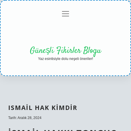
menüyü
Anasayfa
Gizlilik
Yasal
Hakkımızda
aç
Politikası
Uyarı
Güneşli Fikirler Blogu
Yaz esintisiyle dolu neşeli öneriler!
ISMAIL HAK KIMDIR
Tarih: Aralık 28, 2024