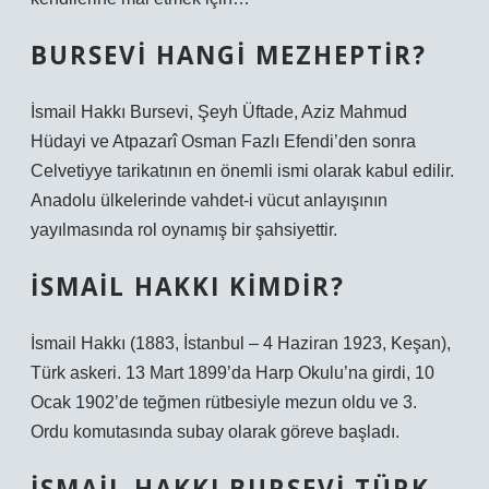
BURSEVI HANGI MEZHEPTIR?
İsmail Hakkı Bursevi, Şeyh Üftade, Aziz Mahmud
Hüdayi ve Atpazarî Osman Fazlı Efendi’den sonra
Celvetiyye tarikatının en önemli ismi olarak kabul edilir.
Anadolu ülkelerinde vahdet-i vücut anlayışının
yayılmasında rol oynamış bir şahsiyettir.
İSMAIL HAKKI KIMDIR?
İsmail Hakkı (1883, İstanbul – 4 Haziran 1923, Keşan),
Türk askeri. 13 Mart 1899’da Harp Okulu’na girdi, 10
Ocak 1902’de teğmen rütbesiyle mezun oldu ve 3.
Ordu komutasında subay olarak göreve başladı.
İSMAIL HAKKI BURSEVI TÜRK