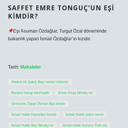
SAFFET EMRE TONGUÇ’UN EŞI
KIMDIR?
Eşi Asuman Özdağlar, Turgut Özal döneminde
bakanlık yapan İsmail Özdağlar’ın kızıdır.
Tarih:
Makaleler
Atatürk Ali Şükrü Beyi neden öldürdü
Bursevi hangi mezheptir
Enver Paşa ittihatçı mı
Giresunlu Topal Osman Ağa kimdir
İsmail Hakki Hazretleri kimdir
İsmail Hakkı aslen nereli
İsmail Hakkı Bey ittihatçı mı
İsmail Hakkı bursevi Türk mü