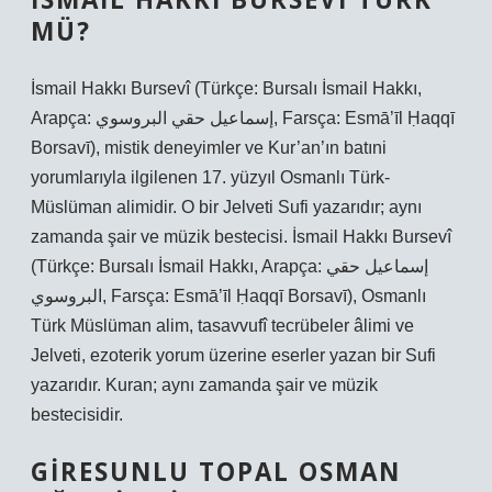
MÜ?
İsmail Hakkı Bursevî (Türkçe: Bursalı İsmail Hakkı,
Arapça: إسماعيل حقي البروسوي, Farsça: Esmā’īl Ḥaqqī
Borsavī), mistik deneyimler ve Kur’an’ın batıni
yorumlarıyla ilgilenen 17. yüzyıl Osmanlı Türk-
Müslüman alimidir. O bir Jelveti Sufi yazarıdır; aynı
zamanda şair ve müzik bestecisi. İsmail Hakkı Bursevî
(Türkçe: Bursalı İsmail Hakkı, Arapça: إسماعيل حقي
البروسوي, Farsça: Esmā’īl Ḥaqqī Borsavī), Osmanlı
Türk Müslüman alim, tasavvufî tecrübeler âlimi ve
Jelveti, ezoterik yorum üzerine eserler yazan bir Sufi
yazarıdır. Kuran; aynı zamanda şair ve müzik
bestecisidir.
GIRESUNLU TOPAL OSMAN