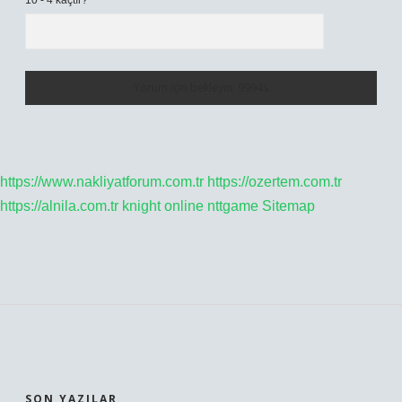
10 - 4 kaçtır?
*
https://www.nakliyatforum.com.tr
https://ozertem.com.tr
https://alnila.com.tr
knight online
nttgame
Sitemap
SIDEBAR
SON YAZILAR