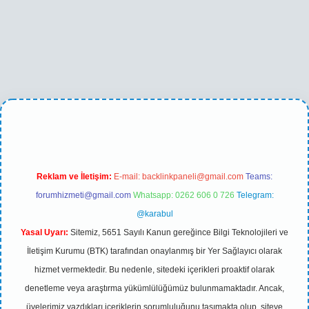
no
betexper yeni giriş
Reklam ve İletişim:
E-mail:
backlinkpaneli@gmail.com
Teams:
forumhizmeti@gmail.com
Whatsapp: 0262 606 0 726
Telegram:
@karabul
Yasal Uyarı:
Sitemiz, 5651 Sayılı Kanun gereğince Bilgi Teknolojileri ve
İletişim Kurumu (BTK) tarafından onaylanmış bir Yer Sağlayıcı olarak
hizmet vermektedir. Bu nedenle, sitedeki içerikleri proaktif olarak
denetleme veya araştırma yükümlülüğümüz bulunmamaktadır. Ancak,
üyelerimiz yazdıkları içeriklerin sorumluluğunu taşımakta olup, siteye