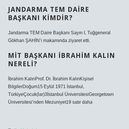
JANDARMA TEM DAIRE
BAŞKANI KIMDIR?
Jandarma TEM Daire Başkanı Sayın I, Tuğgeneral
Gökhan ŞAHİN’i makamında ziyaret etti.
MIT BAŞKANI İBRAHIM KALIN
NERELI?
İbrahim KalınProf. Dr. İbrahim KalınKişisel
BilgilerDoğum15 Eylül 1971 İstanbul,
TürkiyeÇocuk(lar)3İstanbul ÜniversitesiGeorgetown
Üniversitesi’nden Mezuniyet19 satır daha