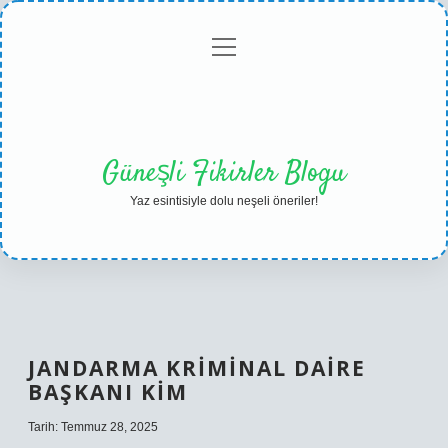
menüyü
Anasayfa
Gizlilik
Yasal
Hakkımızda
aç
Politikası
Uyarı
Güneşli Fikirler Blogu
Yaz esintisiyle dolu neşeli öneriler!
JANDARMA KRIMINAL DAIRE
BAŞKANI KIM
Tarih: Temmuz 28, 2025