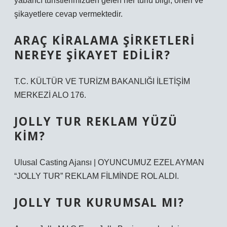
yabancı turistlerimizden gelen her türlü bilgi, öneri ve
şikayetlere cevap vermektedir.
ARAÇ KIRALAMA ŞIRKETLERI
NEREYE ŞIKAYET EDILIR?
T.C. KÜLTÜR VE TURİZM BAKANLIĞI İLETİŞİM
MERKEZİ ALO 176.
JOLLY TUR REKLAM YÜZÜ
KIM?
Ulusal Casting Ajansı | OYUNCUMUZ EZEL AYMAN
“JOLLY TUR” REKLAM FİLMİNDE ROL ALDI.
JOLLY TUR KURUMSAL MI?