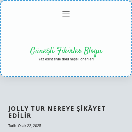
menüyü
Anasayfa
Gizlilik
Yasal
Hakkımızda
aç
Politikası
Uyarı
Güneşli Fikirler Blogu
Yaz esintisiyle dolu neşeli öneriler!
JOLLY TUR NEREYE ŞIKÂYET
EDILIR
Tarih: Ocak 22, 2025