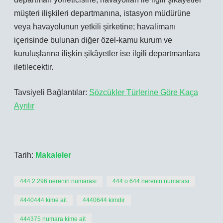
müşteri ilişkileri departmanına, istasyon müdürüne
veya havayolunun yetkili şirketine; havalimanı
içerisinde bulunan diğer özel-kamu kurum ve
kuruluşlarına ilişkin şikâyetler ise ilgili departmanlara
iletilecektir.
Tavsiyeli Bağlantılar:
Sözcükler Türlerine Göre Kaça
Ayrılır
Tarih:
Makaleler
444 2 296 nerenin numarası
444 o 644 nerenin numarası
4440444 kime ait
4440644 kimdir
444375 numara kime ait