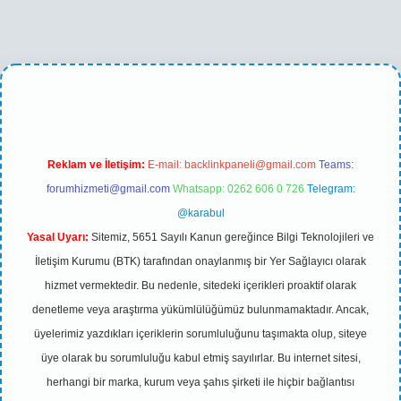
betexper yeni giriş
Reklam ve İletişim:
E-mail:
backlinkpaneli@gmail.com
Teams:
forumhizmeti@gmail.com
Whatsapp: 0262 606 0 726
Telegram:
@karabul
Yasal Uyarı:
Sitemiz, 5651 Sayılı Kanun gereğince Bilgi Teknolojileri ve
İletişim Kurumu (BTK) tarafından onaylanmış bir Yer Sağlayıcı olarak
hizmet vermektedir. Bu nedenle, sitedeki içerikleri proaktif olarak
denetleme veya araştırma yükümlülüğümüz bulunmamaktadır. Ancak,
üyelerimiz yazdıkları içeriklerin sorumluluğunu taşımakta olup, siteye
üye olarak bu sorumluluğu kabul etmiş sayılırlar. Bu internet sitesi,
herhangi bir marka, kurum veya şahıs şirketi ile hiçbir bağlantısı