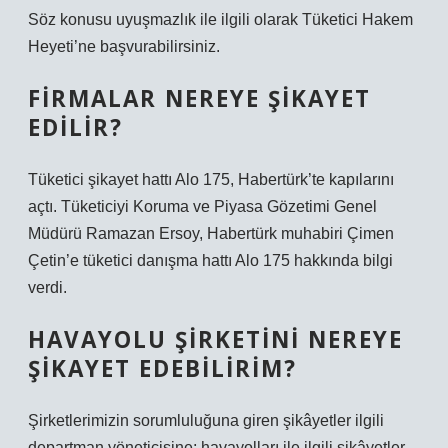
Söz konusu uyuşmazlık ile ilgili olarak Tüketici Hakem
Heyeti’ne başvurabilirsiniz.
FIRMALAR NEREYE ŞIKAYET
EDILIR?
Tüketici şikayet hattı Alo 175, Habertürk’te kapılarını
açtı. Tüketiciyi Koruma ve Piyasa Gözetimi Genel
Müdürü Ramazan Ersoy, Habertürk muhabiri Çimen
Çetin’e tüketici danışma hattı Alo 175 hakkında bilgi
verdi.
HAVAYOLU ŞIRKETINI NEREYE
ŞIKAYET EDEBILIRIM?
Şirketlerimizin sorumluluğuna giren şikâyetler ilgili
departman yöneticisine; havayolları ile ilgili şikâyetler