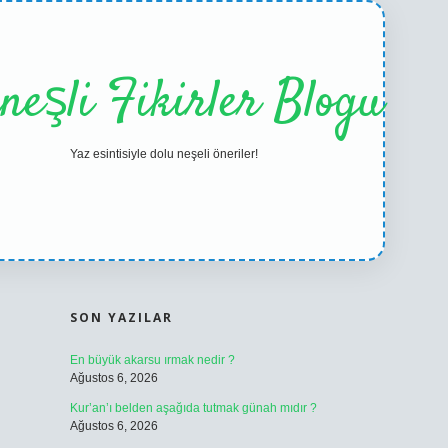
neşli Fikirler Blogu
Yaz esintisiyle dolu neşeli öneriler!
SIDEBAR
ilbet casino
betexper 
SON YAZILAR
En büyük akarsu ırmak nedir ?
Ağustos 6, 2026
Kur’an’ı belden aşağıda tutmak günah mıdır ?
Ağustos 6, 2026