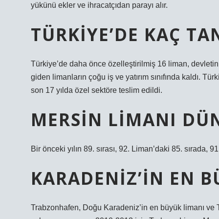
yükünü ekler ve ihracatçıdan parayı alır.
TÜRKIYE’DE KAÇ TA
Türkiye’de daha önce özelleştirilmiş 16 liman, devletin
giden limanların çoğu iş ve yatırım sınıfında kaldı. Tü
son 17 yılda özel sektöre teslim edildi.
MERSIN LIMANI DÜ
Bir önceki yılın 89. sırası, 92. Liman’daki 85. sırada, 9
KARADENIZ’IN EN B
Trabzonhafen, Doğu Karadeniz’in en büyük limanı ve Tür