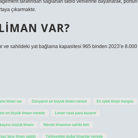
gement tarafından sağlanan tablo verilerine dayanarak, portun
rtaya çıkarmaktır.
 LIMAN VAR?
rılır ve sahildeki yat bağlama kapasitesi 965 binden 2023’e 8.000
ane liman var
Dünyanın en büyük limanı neresi
En işlek liman hangisi
zin en büyük limanı nerede
Liman nasıl para kazanır
kaçıncı büyük limanı
Mersin limanının sahibi kim
kaç tane liman satıldı
Türkiyedeki doğal limanlar nerede