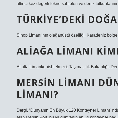
altıncı kez değerli tekne sahipleri ve deniz tutkunlarını
TÜRKIYE’DEKI DOĞ
Sinop Limanı’nın olağanüstü özelliği, Karadeniz bölgesi
ALIAĞA LIMANI KIM
Alialta Limankonishletmeci: Taşımacılık Bakanlığı, Deni
MERSIN LIMANI DÜ
LIMANI?
Dergi, “Dünyanın En Büyük 120 Konteyner Limanı” nda M
alan Mersin Port, bu yıl dünyanın en iyi konteyner bağlan