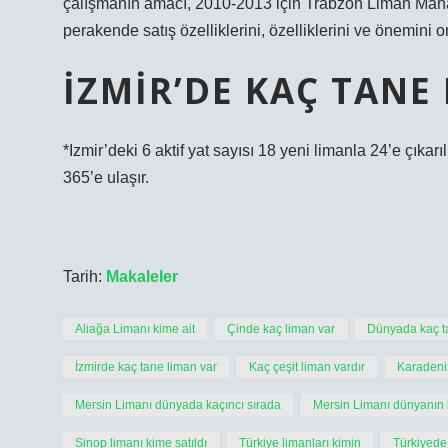
çalışmanın amacı, 2010-2013 için Trabzon Liman Mana
perakende satış özelliklerini, özelliklerini ve önemini o
İZMIR’DE KAÇ TANE
*Izmir’deki 6 aktif yat sayısı 18 yeni limanla 24’e çıka
365’e ulaşır.
Tarih:
Makaleler
Aliağa Limanı kime ait
Çinde kaç liman var
Dünyada kaç t
İzmirde kaç tane liman var
Kaç çeşit liman vardır
Karadeni
Mersin Limanı dünyada kaçıncı sırada
Mersin Limanı dünyanın 
Sinop limanı kime satıldı
Türkiye limanları kimin
Türkiyede 