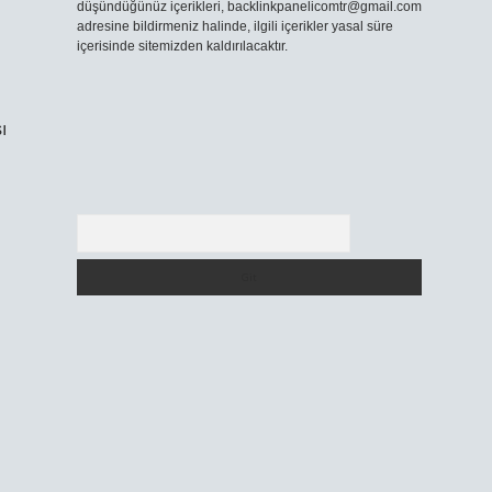
düşündüğünüz içerikleri,
backlinkpanelicomtr@gmail.com
adresine bildirmeniz halinde, ilgili içerikler yasal süre
içerisinde sitemizden kaldırılacaktır.
ı
Arama