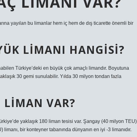
AÇ LIMANI VAR?
arına yayılan bu limanlar hem iç hem de dış ticarette önemli bir
YÜK LIMANI HANGISI?
unabilen Türkiye’deki en büyük çok amaçlı limandır. Boyutuna
klaşık 30 gemi sunulabilir. Yılda 30 milyon tondan fazla
 LIMAN VAR?
kiye’de yaklaşık 180 liman tesisi var. Şangay (40 milyon TEU)
imanı, bir konteyner tabanında dünyanın en iyi -3 limanıdır.