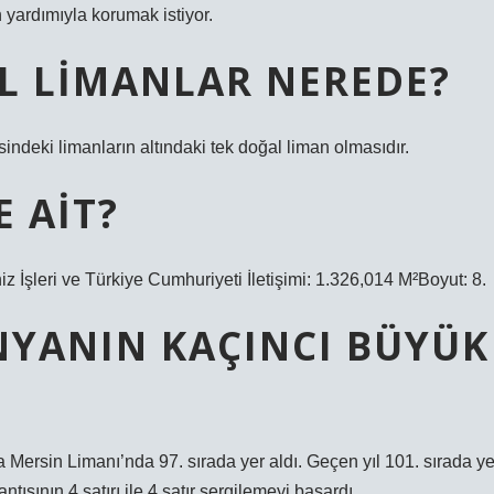
n yardımıyla korumak istiyor.
AL LIMANLAR NEREDE?
ndeki limanların altındaki tek doğal liman olmasıdır.
E AIT?
z İşleri ve Türkiye Cumhuriyeti İletişimi: 1.326,014 M²Boyut: 8.
NYANIN KAÇINCI BÜYÜK
ersin Limanı’nda 97. sırada yer aldı. Geçen yıl 101. sırada ye
tısının 4 satırı ile 4 satır sergilemeyi başardı.