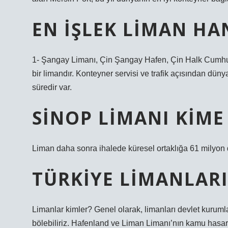
EN IŞLEK LIMAN HA
1- Şangay Limanı, Çin Şangay Hafen, Çin Halk Cumhuri
bir limandır. Konteyner servisi ve trafik açısından dün
süredir var.
SINOP LIMANI KIME 
Liman daha sonra ihalede küresel ortaklığa 61 milyon do
TÜRKIYE LIMANLARI
Limanlar kimler? Genel olarak, limanları devlet kurumla
bölebiliriz. Hafenland ve Liman Limanı’nın kamu hasarı