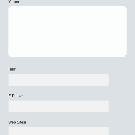
Yorum
İsim*
E-Posta*
Web Sitesi