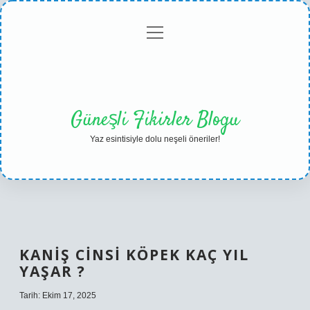
menüyü
Anasayfa
Gizlilik
Yasal
Hakkımızda
aç
Politikası
Uyarı
Güneşli Fikirler Blogu
Yaz esintisiyle dolu neşeli öneriler!
KANIŞ CINSI KÖPEK KAÇ YIL
YAŞAR ?
Tarih: Ekim 17, 2025