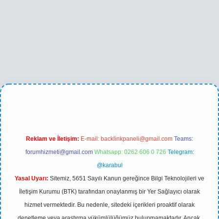
o
betexper yeni giriş
Reklam ve İletişim:
E-mail:
backlinkpaneli@gmail.com
Teams:
forumhizmeti@gmail.com
Whatsapp: 0262 606 0 726
Telegram:
@karabul
Yasal Uyarı:
Sitemiz, 5651 Sayılı Kanun gereğince Bilgi Teknolojileri ve
İletişim Kurumu (BTK) tarafından onaylanmış bir Yer Sağlayıcı olarak
hizmet vermektedir. Bu nedenle, sitedeki içerikleri proaktif olarak
denetleme veya araştırma yükümlülüğümüz bulunmamaktadır. Ancak,