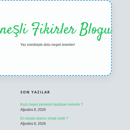
neşli Fikirler Blogu
Yaz esintisiyle dolu neşeli öneriler!
SIDEBAR
ilbet casino
b
SON YAZILAR
Kuzu beyni yemenin faydaları nelerdir ?
Ağustos 8, 2026
En büyük akarsu ırmak nedir ?
Ağustos 6, 2026