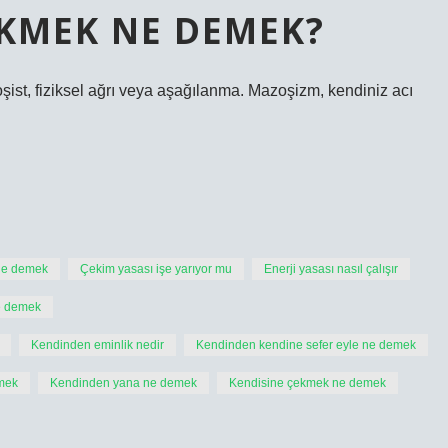
EKMEK NE DEMEK?
st, fiziksel ağrı veya aşağılanma. Mazoşizm, kendiniz acı
ne demek
Çekim yasası işe yarıyor mu
Enerji yasası nasıl çalışır
e demek
Kendinden eminlik nedir
Kendinden kendine sefer eyle ne demek
mek
Kendinden yana ne demek
Kendisine çekmek ne demek