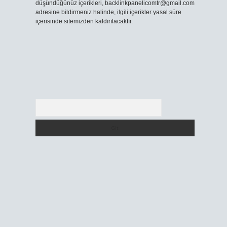
düşündüğünüz içerikleri,
backlinkpanelicomtr@gmail.com
adresine bildirmeniz halinde, ilgili içerikler yasal süre
içerisinde sitemizden kaldırılacaktır.
Arama