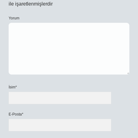
ile işaretlenmişlerdir
Yorum
İsim*
E-Posta*