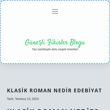
menüyü
Anasayfa
Gizlilik
Yasal
Hakkımızda
aç
Politikası
Uyarı
Güneşli Fikirler Blogu
Yaz esintisiyle dolu neşeli öneriler!
KLASIK ROMAN NEDIR EDEBIYAT
Tarih: Temmuz 13, 2024