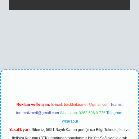
casino
betexper yeni giriş
Reklam ve İletişim:
E-mail:
backlinkpaneli@gmail.com
Teams:
forumhizmeti@gmail.com
Whatsapp: 0262 606 0 726
Telegram:
@karabul
Yasal Uyarı:
Sitemiz, 5651 Sayılı Kanun gereğince Bilgi Teknolojileri ve
İletişim Kurumu (BTK) tarafından onaylanmış bir Yer Sağlayıcı olarak