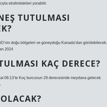
ıyla etrafındakileri yorabilir.
ÜNEŞ TUTULMASI
EK?
BD’nin doğu bölgeleri ve güneydoğu Kanada’dan görülebilecek
san 2024
TULMASI KAÇ DERECE?
saat 06:13’te Koç burcunun 29 derecesinde meydana gelecek
.
E OLACAK?