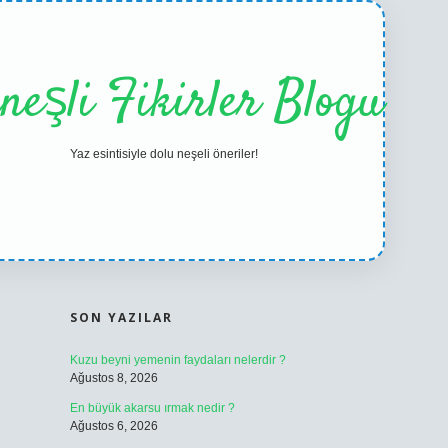
neşli Fikirler Blogu
Yaz esintisiyle dolu neşeli öneriler!
SIDEBAR
ilbet casino
b
SON YAZILAR
Kuzu beyni yemenin faydaları nelerdir ?
Ağustos 8, 2026
En büyük akarsu ırmak nedir ?
Ağustos 6, 2026