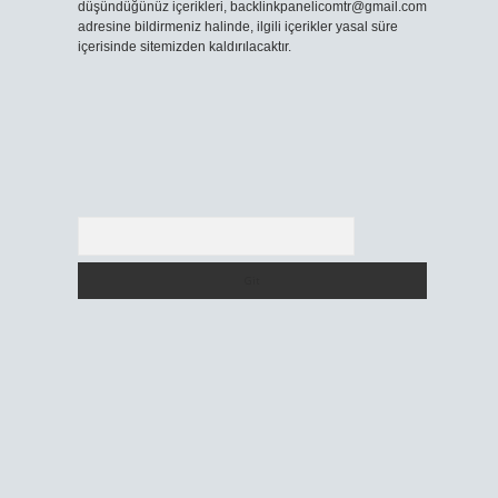
düşündüğünüz içerikleri,
backlinkpanelicomtr@gmail.com
adresine bildirmeniz halinde, ilgili içerikler yasal süre
içerisinde sitemizden kaldırılacaktır.
Arama