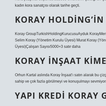
kadın kora sanatçısı olarak tarihe geçti.
KORAY HOLDING’IN 
Koray GroupTurkishHoldingKurucusuAyduk KorayMerke
Selim Koray (Yönetim Kurulu Üyesi) Murat Koray (Yön
Üyesi)Çalışan Sayısı5000+3 satır daha
KORAY İNŞAAT KIME
Orhun Kartal aslında Koray İnşaat’ı satın alarak bu çizg
sahip ve çok fazla görülmeyi ve konuşulmayı sevmiyor.
YAPI KREDI KORAY 