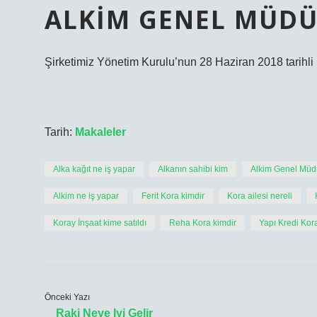
ALKIM GENEL MÜDÜ
Şirketimiz Yönetim Kurulu’nun 28 Haziran 2018 tarihli 
Tarih:
Makaleler
Alka kağıt ne iş yapar
Alkanın sahibi kim
Alkim Genel Müd
Alkim ne iş yapar
Ferit Kora kimdir
Kora ailesi nereli
Koray İnşaat kime satıldı
Reha Kora kimdir
Yapı Kredi Kor
Önceki Yazı
Raki Neye Iyi Gelir