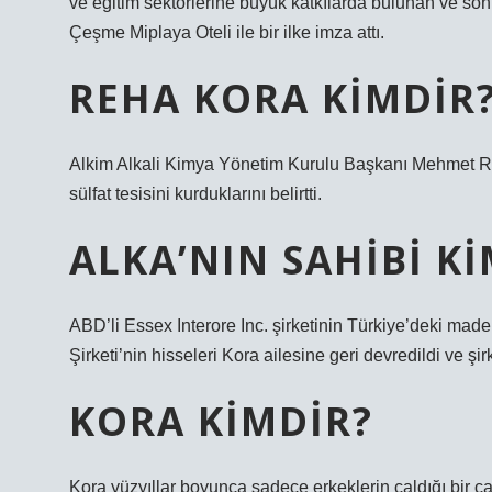
ve eğitim sektörlerine büyük katkılarda bulunan ve so
Çeşme Miplaya Oteli ile bir ilke imza attı.
REHA KORA KIMDIR
Alkim Alkali Kimya Yönetim Kurulu Başkanı Mehmet Re
sülfat tesisini kurduklarını belirtti.
ALKA’NIN SAHIBI KI
ABD’li Essex Interore Inc. şirketinin Türkiye’deki mad
Şirketi’nin hisseleri Kora ailesine geri devredildi ve şi
KORA KIMDIR?
Kora yüzyıllar boyunca sadece erkeklerin çaldığı bir ç