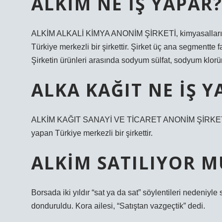
ALKIM NE IŞ YAPAR
ALKİM ALKALİ KİMYA ANONİM ŞİRKETİ, kimyasalların ma
Türkiye merkezli bir şirkettir. Şirket üç ana segmentte 
Şirketin ürünleri arasında sodyum sülfat, sodyum klorür 
ALKA KAĞIT NE IŞ Y
ALKİM KAĞIT SANAYİ VE TİCARET ANONİM ŞİRKETİ, eski
yapan Türkiye merkezli bir şirkettir.
ALKIM SATILIYOR M
Borsada iki yıldır “sat ya da sat” söylentileri nedeniyle
donduruldu. Kora ailesi, “Satıştan vazgeçtik” dedi.