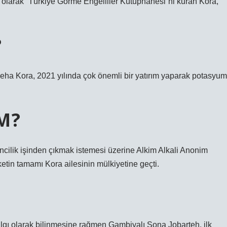
n olarak “Türkiye Görme Engelliler Kütüphanesi”ni kuran Kora,
?
ha Kora, 2021 yılında çok önemli bir yatırım yaparak potasyum
M?
encilik işinden çıkmak istemesi üzerine Alkim Alkali Anonim
rketin tamamı Kora ailesinin mülkiyetine geçti.
algı olarak bilinmesine rağmen Gambiyalı Sona Jobarteh, ilk