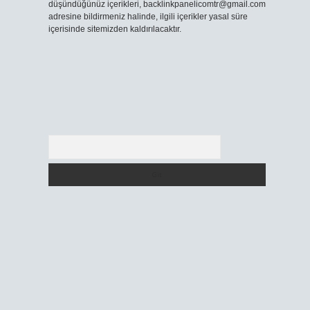
düşündüğünüz içerikleri,
backlinkpanelicomtr@gmail.com
adresine bildirmeniz halinde, ilgili içerikler yasal süre
içerisinde sitemizden kaldırılacaktır.
Arama