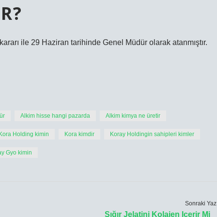
R?
kararı ile 29 Haziran tarihinde Genel Müdür olarak atanmıştır.
ür
Alkim hisse hangi pazarda
Alkim kimya ne üretir
Kora Holding kimin
Kora kimdir
Koray Holdingin sahipleri kimler
ay Gyo kimin
Sonraki Yaz
Sığır Jelatini Kolajen Içerir Mi