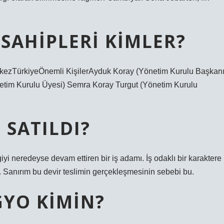
SAHIPLERI KIMLER?
zTürkiyeÖnemli KişilerAyduk Koray (Yönetim Kurulu Başkanı
etim Kurulu Üyesi) Semra Koray Turgut (Yönetim Kurulu
 SATILDI?
iyi neredeyse devam ettiren bir iş adamı. İş odaklı bir karaktere
 Sanırım bu devir teslimin gerçekleşmesinin sebebi bu.
GYO KIMIN?