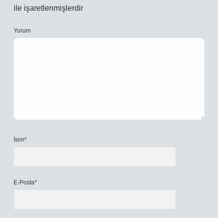
ile işaretlenmişlerdir
Yorum
İsim*
E-Posta*