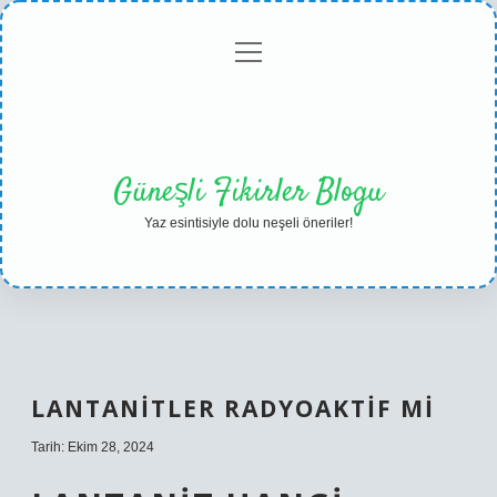
menüyü
Anasayfa
Gizlilik
Yasal
Hakkımızda
aç
Politikası
Uyarı
Güneşli Fikirler Blogu
Yaz esintisiyle dolu neşeli öneriler!
LANTANITLER RADYOAKTIF MI
Tarih: Ekim 28, 2024