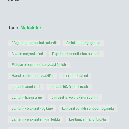
Tarih:
Makaleler
3A grubu elementleri nelerdir
Aktinitler hangi grupta
Astatin radyoaktif mi
B grubu elementlerine ne denir
F bloku elementleri radyoaktif midir
Hangi element radyoaktiftir
Lantan metal mi
Lantanit ametal mi
Lantanit büzülmesi nedir
Lantanit hangi grup
Lantanit ısı ve elektriği iletir mi
Lantanit ve aktinit kaç tane
Lantanit ve aktinit neden aşağıda
Lantanit ve aktinitleri kim buldu
Lantanitler hangi blokta