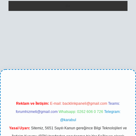
betexper yeni giriş
Reklam ve İletişim:
E-mail:
backlinkpaneli@gmail.com
Teams:
forumhizmeti@gmail.com
Whatsapp: 0262 606 0 726
Telegram:
@karabul
Yasal Uyarı:
Sitemiz, 5651 Sayılı Kanun gereğince Bilgi Teknolojileri ve