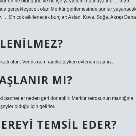
kür’ün ne olduğunu ve ne işe yaradığını hatırlayalım: … 5-29
cunda gerçekleşecek olan Merkür gerilemesinde şunlar yaşanacak
ay. … En çok etkilenecek burçlar: Aslan, Kova, Boğa, Akrep Daha
VLENILMEZ?
kkatli olun. Venüs geri hareketteyken evlenemezsiniz.
BAŞLANIR MI?
ski partnerler neden geri dönebilir: Merkür retrosunun mantığına
şeyler olduğu için gelirler.
EREYI TEMSIL EDER?