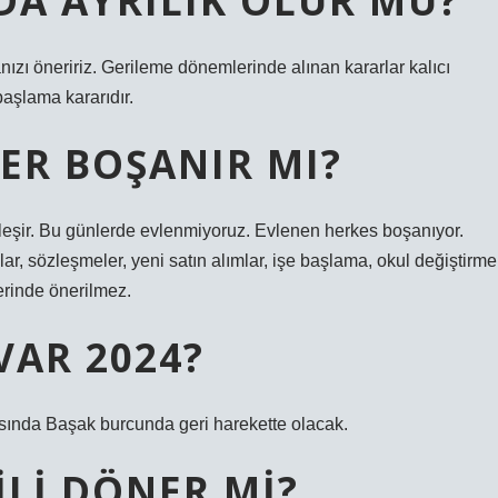
A AYRILIK OLUR MU?
ızı öneririz. Gerileme dönemlerinde alınan kararlar kalıcı
 başlama kararıdır.
ER BOŞANIR MI?
eşir. Bu günlerde evlenmiyoruz. Evlenen herkes boşanıyor.
lar, sözleşmeler, yeni satın alımlar, işe başlama, okul değiştirme
lerinde önerilmez.
VAR 2024?
asında Başak burcunda geri harekette olacak.
ILI DÖNER MI?