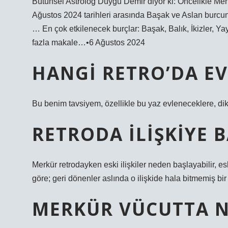
Bütünsel Astrolog Duygu Demir diyor ki: Öncelikle Mer
Ağustos 2024 tarihleri ​​arasında Başak ve Aslan bur
… En çok etkilenecek burçlar: Başak, Balık, İkizler, Y
fazla makale…•6 Ağustos 2024
HANGI RETRO’DA E
Bu benim tavsiyem, özellikle bu yaz evleneceklere, di
RETRODA ILIŞKIYE 
Merkür retrodayken eski ilişkiler neden başlayabilir, e
göre; geri dönenler aslında o ilişkide hala bitmemiş bir 
MERKÜR VÜCUTTA N