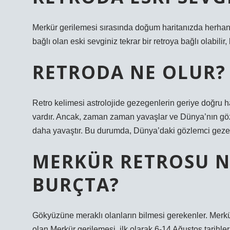
Merkür gerilemesi sırasında doğum haritanızda herhangi b
bağlı olan eski sevginiz tekrar bir retroya bağlı olabil
RETRODA NE OLUR?
Retro kelimesi astrolojide gezegenlerin geriye doğru ha
vardır. Ancak, zaman zaman yavaşlar ve Dünya’nın göz
daha yavaştır. Bu durumda, Dünya’daki gözlemci gezegen
MERKÜR RETROSU N
BURÇTA?
Gökyüzüne meraklı olanların bilmesi gerekenler. Merkür 
olan Merkür gerilemesi, ilk olarak 6-14 Ağustos tarihler