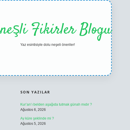
neşli Fikirler Blogu
Yaz esintisiyle dolu neşeli öneriler!
SIDEBAR
ilbet casino
betexper ye
SON YAZILAR
Kur’an’ı belden aşağıda tutmak günah mıdır ?
Ağustos 6, 2026
Ay küre şeklinde mi ?
Ağustos 5, 2026