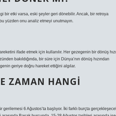
ir etki varsa, eski şeyler geri dönebilir. Ancak, bir retroya
ir, bu yüzden onu analiz etmeyi unutmayın.
reketini ifade etmek için kullanılır. Her gezegenin bir dönüş hız
ünden bakıldığında, bir süre için Dünya’nın dönüş hızından
in geriye doğru hareket ettiğini algılar.
E ZAMAN HANGI
gerilemesi 6 Ağustos’ta başlıyor. İki farklı burçta gerçekleşece
i ​​arasında Başak burcunda, 15-28 Ağustos tarihleri ​​arasında ise