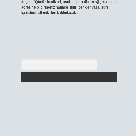
düşündüğünüz içerikleri,
backlinkpanelicomtr@gmail.com
adresine bildirmeniz halinde, ilgili içerikler yasal süre
içerisinde sitemizden kaldırılacaktır.
Arama