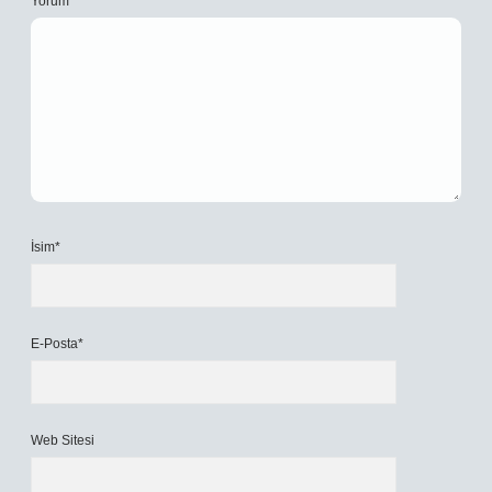
Yorum
İsim*
E-Posta*
Web Sitesi