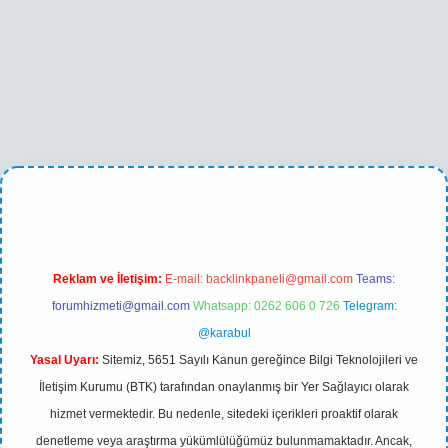
o
betexper yeni giriş
Reklam ve İletişim:
E-mail:
backlinkpaneli@gmail.com
Teams:
forumhizmeti@gmail.com
Whatsapp: 0262 606 0 726
Telegram:
@karabul
Yasal Uyarı:
Sitemiz, 5651 Sayılı Kanun gereğince Bilgi Teknolojileri ve
İletişim Kurumu (BTK) tarafından onaylanmış bir Yer Sağlayıcı olarak
hizmet vermektedir. Bu nedenle, sitedeki içerikleri proaktif olarak
denetleme veya araştırma yükümlülüğümüz bulunmamaktadır. Ancak,