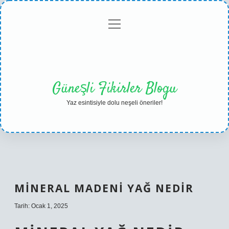
menüyü
Anasayfa
Gizlilik
Yasal
Hakkımızda
aç
Politikası
Uyarı
Güneşli Fikirler Blogu
Yaz esintisiyle dolu neşeli öneriler!
MINERAL MADENI YAĞ NEDIR
Tarih: Ocak 1, 2025