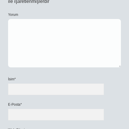
ile işaretlenmişlerdir
Yorum
İsim*
E-Posta*