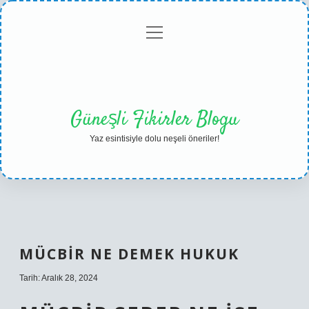
menüyü
Anasayfa
Gizlilik
Yasal
Hakkımızda
aç
Politikası
Uyarı
Güneşli Fikirler Blogu
Yaz esintisiyle dolu neşeli öneriler!
MÜCBIR NE DEMEK HUKUK
Tarih: Aralık 28, 2024