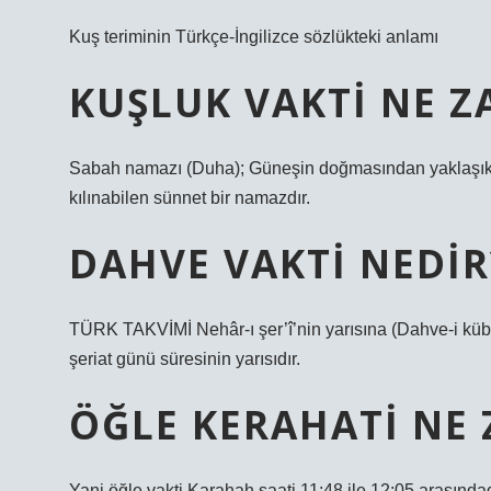
Kuş teriminin Türkçe-İngilizce sözlükteki anlamı
KUŞLUK VAKTI NE 
Sabah namazı (Duha); Güneşin doğmasından yaklaşık 4
kılınabilen sünnet bir namazdır.
DAHVE VAKTI NEDIR
TÜRK TAKVİMİ Nehâr-ı şer’î’nin yarısına (Dahve-i kübr
şeriat günü süresinin yarısıdır.
ÖĞLE KERAHATI NE
Yani öğle vakti Karahah saati 11:48 ile 12:05 arasında