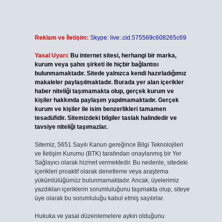
Reklam ve İletişim:
Skype: live:.cid.575569c608265c69
Yasal Uyarı:
Bu internet sitesi, herhangi bir marka,
kurum veya şahıs şirketi ile hiçbir bağlantısı
bulunmamaktadır. Sitede yalnızca kendi hazırladığımız
makaleler paylaşılmaktadır. Burada yer alan içerikler
haber niteliği taşımamakta olup, gerçek kurum ve
kişiler hakkında paylaşım yapılmamaktadır. Gerçek
kurum ve kişiler ile isim benzerlikleri tamamen
tesadüfidir. Sitemizdeki bilgiler taslak halindedir ve
tavsiye niteliği taşımazlar.
Sitemiz, 5651 Sayılı Kanun gereğince Bilgi Teknolojileri
ve İletişim Kurumu (BTK) tarafından onaylanmış bir Yer
Sağlayıcı olarak hizmet vermektedir. Bu nedenle, sitedeki
içerikleri proaktif olarak denetleme veya araştırma
yükümlülüğümüz bulunmamaktadır. Ancak, üyelerimiz
yazdıkları içeriklerin sorumluluğunu taşımakta olup, siteye
üye olarak bu sorumluluğu kabul etmiş sayılırlar.
Hukuka ve yasal düzenlemelere aykırı olduğunu