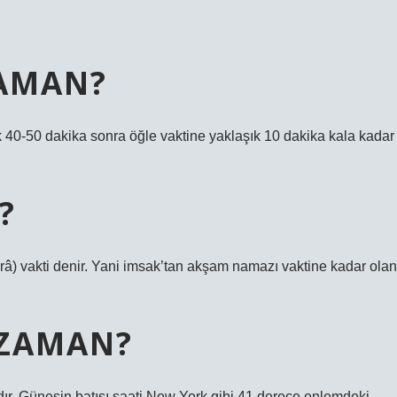
ZAMAN?
0-50 dakika sonra öğle vaktine yaklaşık 10 dakika kala kadar
?
â) vakti denir. Yani imsak’tan akşam namazı vaktine kadar olan
 ZAMAN?
dır. Güneşin batışı saati New York gibi 41 derece enlemdeki