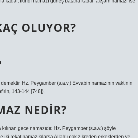
na kadar, ikindi namazı güneş batana kadar, akşam namazı ise
KAÇ OLUYOR?
?
 demektir. Hz. Peygamber (s.a.v.) Evvabin namazının vaktinin
firin, 143-144 [748]).
MAZ NEDIR?
 kılınan gece namazıdır. Hz. Peygamber (s.a.v.) şöyle
ve iki rekat namaz kılarsa Allah’ı çok zikreden erkeklerden ve