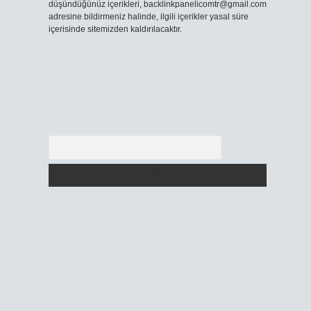
düşündüğünüz içerikleri,
backlinkpanelicomtr@gmail.com
adresine bildirmeniz halinde, ilgili içerikler yasal süre
içerisinde sitemizden kaldırılacaktır.
Arama