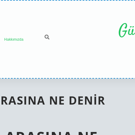
Gü
Hakkımızda
ARASINA NE DENIR