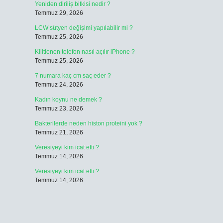
Yeniden diriliş bitkisi nedir ?
Temmuz 29, 2026
LCW sütyen değişimi yapılabilir mi ?
Temmuz 25, 2026
Kilitlenen telefon nasıl açılır iPhone ?
Temmuz 25, 2026
7 numara kaç cm saç eder ?
Temmuz 24, 2026
Kadın koynu ne demek ?
Temmuz 23, 2026
Bakterilerde neden histon proteini yok ?
Temmuz 21, 2026
Veresiyeyi kim icat etti ?
Temmuz 14, 2026
Veresiyeyi kim icat etti ?
Temmuz 14, 2026