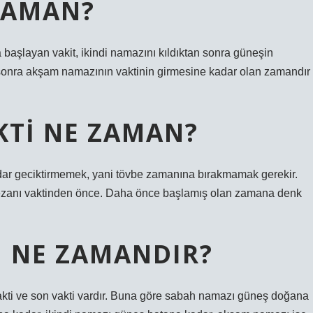
ZAMAN?
başlayan vakit, ikindi namazını kıldıktan sonra güneşin
onra akşam namazının vaktinin girmesine kadar olan zamandır
KTI NE ZAMAN?
adar geciktirmemek, yani tövbe zamanına bırakmamak gerekir.
 ezanı vaktinden önce. Daha önce başlamış olan zamana denk
I NE ZAMANDIR?
akti ve son vakti vardır. Buna göre sabah namazı güneş doğana