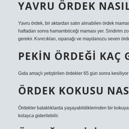
YAVRU ÖRDEK NASIL
Yavru ördek, bir aktardan satın alınabilen ördek maması 
haftadan sonra hamamböceği maması yer. Sindirim zorl
gerekir. Kıvırcıkları, ıspanağı ve maydanozu seven örde
PEKIN ÖRDEĞI KAÇ 
Gıda amaçlı yetiştirilen ördekler 65 gün sonra kesiliyor 
ÖRDEK KOKUSU NASI
Ördekler bataklıklarda yaşayabildiklerinden bir kokuya 
kolayca giderilebilir.