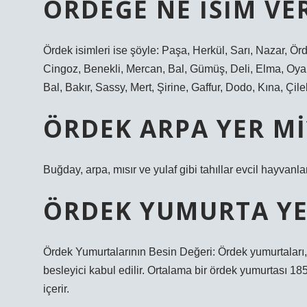
ÖRDEĞE NE ISIM VER
Ördek isimleri ise şöyle: Paşa, Herkül, Sarı, Nazar, Örde
Cingoz, Benekli, Mercan, Bal, Gümüş, Deli, Elma, Oya,
Bal, Bakır, Sassy, ​​​​Mert, Şirine, Gaffur, Dodo, Kına, Ç
ÖRDEK ARPA YER MI
Buğday, arpa, mısır ve yulaf gibi tahıllar evcil hayvanlara
ÖRDEK YUMURTA YE
Ördek Yumurtalarının Besin Değeri: Ördek yumurtaları,
besleyici kabul edilir. Ortalama bir ördek yumurtası 18
içerir.