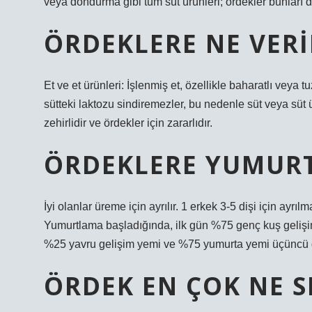
veya dondurma gibi tüm süt ürünleri; ördekler bunları 
ÖRDEKLERE NE VER
Et ve et ürünleri: İşlenmiş et, özellikle baharatlı veya t
sütteki laktozu sindiremezler, bu nedenle süt veya süt ü
zehirlidir ve ördekler için zararlıdır.
ÖRDEKLERE YUMURTA
İyi olanlar üreme için ayrılır. 1 erkek 3-5 dişi için ayrı
Yumurtlama başladığında, ilk gün %75 genç kuş gelişim
%25 yavru gelişim yemi ve %75 yumurta yemi üçüncü gü
ÖRDEK EN ÇOK NE S