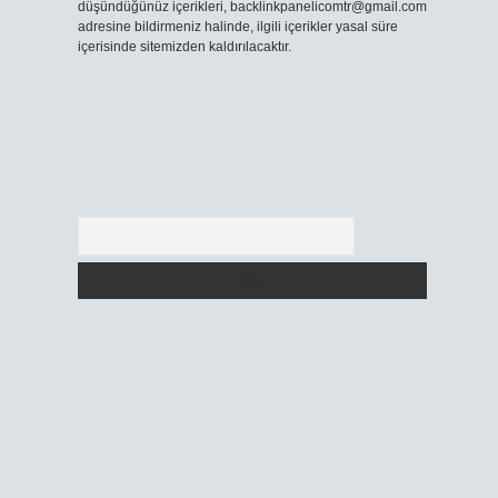
düşündüğünüz içerikleri,
backlinkpanelicomtr@gmail.com
adresine bildirmeniz halinde, ilgili içerikler yasal süre
içerisinde sitemizden kaldırılacaktır.
Arama