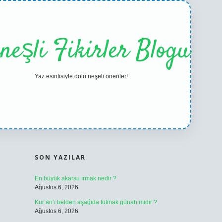
neşli Fikirler Blogu
Yaz esintisiyle dolu neşeli öneriler!
SIDEBAR
ilbet casino
betexper ye
SON YAZILAR
En büyük akarsu ırmak nedir ?
Ağustos 6, 2026
Kur’an’ı belden aşağıda tutmak günah mıdır ?
Ağustos 6, 2026