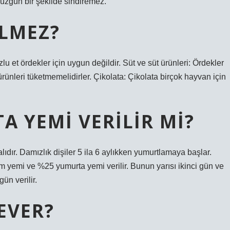
düzgün bir şekilde sindiremez.
ILMEZ?
uzlu et ördekler için uygun değildir. Süt ve süt ürünleri: Ördekler
rünleri tüketmemelidirler. Çikolata: Çikolata birçok hayvan için
 YEMI VERILIR MI?
lmalıdır. Damızlık dişiler 5 ila 6 aylıkken yumurtlamaya başlar.
 yemi ve %25 yumurta yemi verilir. Bunun yarısı ikinci gün ve
n verilir.
EVER?