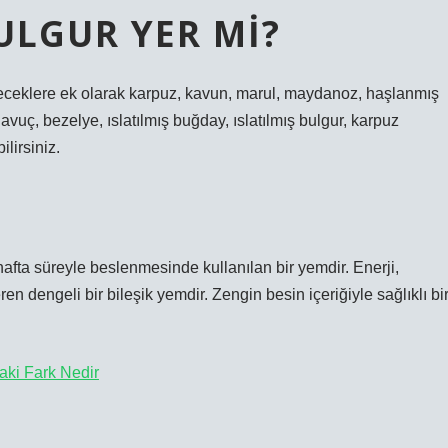
ULGUR YER MI?
iyeceklere ek olarak karpuz, kavun, marul, maydanoz, haşlanmış
vuç, bezelye, ıslatılmış buğday, ıslatılmış bulgur, karpuz
ilirsiniz.
afta süreyle beslenmesinde kullanılan bir yemdir. Enerji,
en dengeli bir bileşik yemdir. Zengin besin içeriğiyle sağlıklı bi
aki Fark Nedir