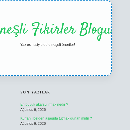
neşli Fikirler Blogu
Yaz esintisiyle dolu neşeli öneriler!
SIDEBAR
ilbet casino
betexper yen
SON YAZILAR
En büyük akarsu ırmak nedir ?
Ağustos 6, 2026
Kur’an’ı belden aşağıda tutmak günah mıdır ?
Ağustos 6, 2026