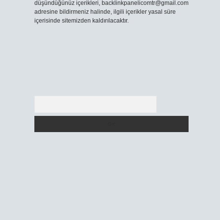
düşündüğünüz içerikleri,
backlinkpanelicomtr@gmail.com
adresine bildirmeniz halinde, ilgili içerikler yasal süre
içerisinde sitemizden kaldırılacaktır.
Arama