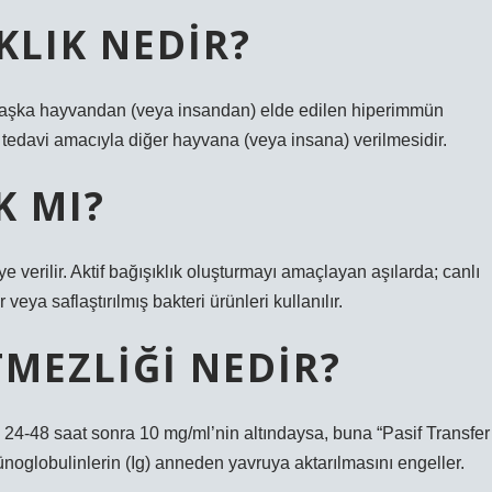
KLIK NEDIR?
ir başka hayvandan (veya insandan) elde edilen hiperimmün
tedavi amacıyla diğer hayvana (veya insana) verilmesidir.
K MI?
e verilir. Aktif bağışıklık oluşturmayı amaçlayan aşılarda; canlı
veya saflaştırılmış bakteri ürünleri kullanılır.
TMEZLIĞI NEDIR?
24-48 saat sonra 10 mg/ml’nin altındaysa, buna “Pasif Transfer
noglobulinlerin (Ig) anneden yavruya aktarılmasını engeller.