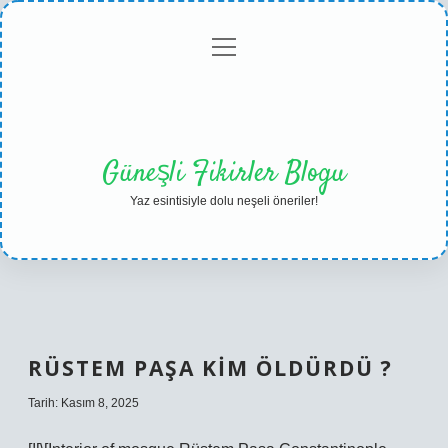
menüyü
Anasayfa
Gizlilik
Yasal
Hakkımızda
aç
Politikası
Uyarı
Güneşli Fikirler Blogu
Yaz esintisiyle dolu neşeli öneriler!
RÜSTEM PAŞA KIM ÖLDÜRDÜ ?
Tarih: Kasım 8, 2025