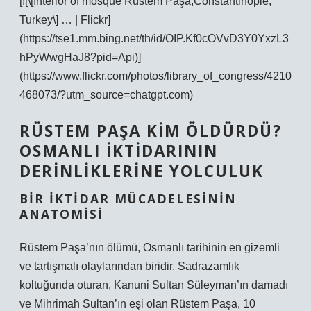
[![\[Interior of mosque Rüstem Paşa,Constantinople,
Turkey\] … | Flickr]
(https://tse1.mm.bing.net/th/id/OIP.Kf0cOVvD3Y0YxzL3
hPyWwgHaJ8?pid=Api)]
(https://www.flickr.com/photos/library_of_congress/4210
468073/?utm_source=chatgpt.com)
RÜSTEM PAŞA KIM ÖLDÜRDÜ?
OSMANLI İKTIDARININ
DERINLIKLERINE YOLCULUK
BIR İKTIDAR MÜCADELESININ
ANATOMISI
Rüstem Paşa’nın ölümü, Osmanlı tarihinin en gizemli
ve tartışmalı olaylarından biridir. Sadrazamlık
koltuğunda oturan, Kanuni Sultan Süleyman’ın damadı
ve Mihrimah Sultan’ın eşi olan Rüstem Paşa, 10