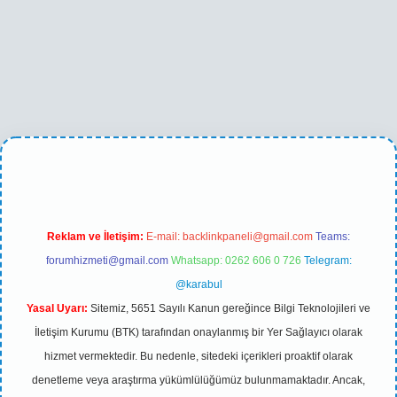
no
betexper yeni giriş
Reklam ve İletişim:
E-mail:
backlinkpaneli@gmail.com
Teams:
forumhizmeti@gmail.com
Whatsapp: 0262 606 0 726
Telegram:
@karabul
Yasal Uyarı:
Sitemiz, 5651 Sayılı Kanun gereğince Bilgi Teknolojileri ve
İletişim Kurumu (BTK) tarafından onaylanmış bir Yer Sağlayıcı olarak
hizmet vermektedir. Bu nedenle, sitedeki içerikleri proaktif olarak
denetleme veya araştırma yükümlülüğümüz bulunmamaktadır. Ancak,