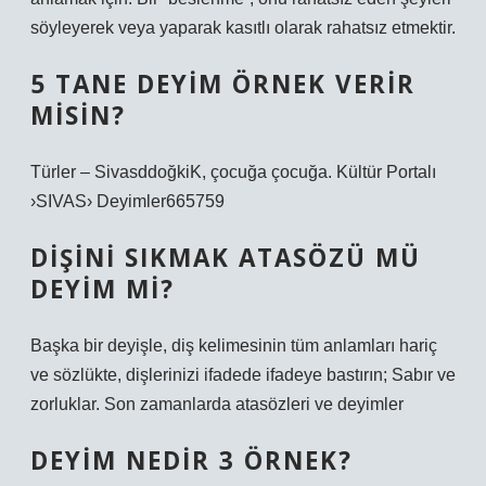
söyleyerek veya yaparak kasıtlı olarak rahatsız etmektir.
5 TANE DEYIM ÖRNEK VERIR
MISIN?
Türler – SivasddoğkiK, çocuğa çocuğa. Kültür Portalı
›SIVAS› Deyimler665759
DIŞINI SIKMAK ATASÖZÜ MÜ
DEYIM MI?
Başka bir deyişle, diş kelimesinin tüm anlamları hariç
ve sözlükte, dişlerinizi ifadede ifadeye bastırın; Sabır ve
zorluklar. Son zamanlarda atasözleri ve deyimler
DEYIM NEDIR 3 ÖRNEK?