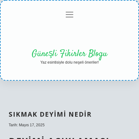
menüyü
Anasayfa
Gizlilik
Yasal
Hakkımızda
aç
Politikası
Uyarı
Güneşli Fikirler Blogu
Yaz esintisiyle dolu neşeli öneriler!
SIKMAK DEYIMI NEDIR
Tarih: Mayıs 17, 2025