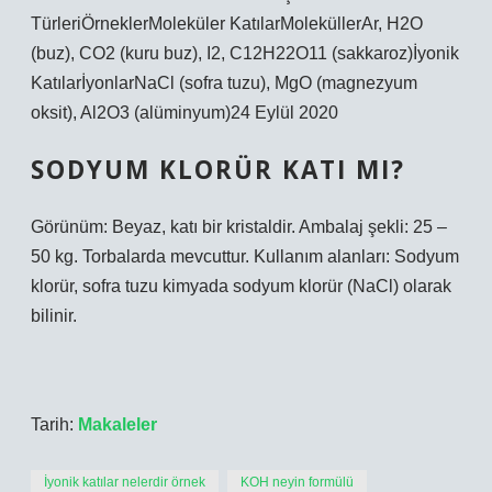
TürleriÖrneklerMoleküler KatılarMoleküllerAr, H2O
(buz), CO2 (kuru buz), I2, C12H22O11 (sakkaroz)İyonik
KatılarİyonlarNaCl (sofra tuzu), MgO (magnezyum
oksit), Al2O3 (alüminyum)24 Eylül 2020
SODYUM KLORÜR KATI MI?
Görünüm: Beyaz, katı bir kristaldir. Ambalaj şekli: 25 –
50 kg. Torbalarda mevcuttur. Kullanım alanları: Sodyum
klorür, sofra tuzu kimyada sodyum klorür (NaCl) olarak
bilinir.
Tarih:
Makaleler
İyonik katılar nelerdir örnek
KOH neyin formülü