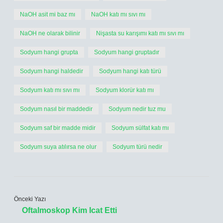
NaOH asit mi baz mı
NaOH katı mı sıvı mı
NaOH ne olarak bilinir
Nişasta su karışımı katı mı sıvı mı
Sodyum hangi grupta
Sodyum hangi gruptadır
Sodyum hangi haldedir
Sodyum hangi katı türü
Sodyum katı mı sıvı mı
Sodyum klorür katı mı
Sodyum nasıl bir maddedir
Sodyum nedir tuz mu
Sodyum saf bir madde midir
Sodyum sülfat katı mı
Sodyum suya atılırsa ne olur
Sodyum türü nedir
Önceki Yazı
Oftalmoskop Kim Icat Etti