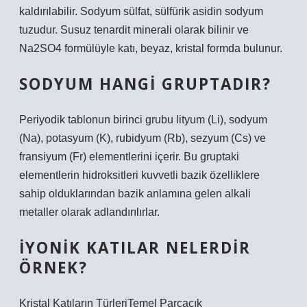
kaldırılabilir. Sodyum sülfat, sülfürik asidin sodyum
tuzudur. Susuz tenardit minerali olarak bilinir ve
Na2SO4 formülüyle katı, beyaz, kristal formda bulunur.
SODYUM HANGI GRUPTADIR?
Periyodik tablonun birinci grubu lityum (Li), sodyum
(Na), potasyum (K), rubidyum (Rb), sezyum (Cs) ve
fransiyum (Fr) elementlerini içerir. Bu gruptaki
elementlerin hidroksitleri kuvvetli bazik özelliklere
sahip olduklarından bazik anlamına gelen alkali
metaller olarak adlandırılırlar.
İYONIK KATILAR NELERDIR
ÖRNEK?
Kristal Katıların TürleriTemel Parçacık