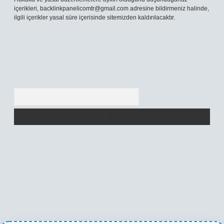
içerikleri,
backlinkpanelicomtr@gmail.com
adresine bildirmeniz halinde,
ilgili içerikler yasal süre içerisinde sitemizden kaldırılacaktır.
Arama
ino
betexper yeni giriş