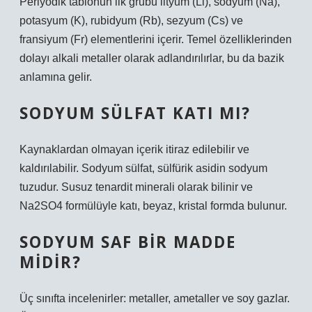
Periyodik tablonun ilk grubu lityum (Li), sodyum (Na),
potasyum (K), rubidyum (Rb), sezyum (Cs) ve
fransiyum (Fr) elementlerini içerir. Temel özelliklerinden
dolayı alkali metaller olarak adlandırılırlar, bu da bazik
anlamına gelir.
SODYUM SÜLFAT KATI MI?
Kaynaklardan olmayan içerik itiraz edilebilir ve
kaldırılabilir. Sodyum sülfat, sülfürik asidin sodyum
tuzudur. Susuz tenardit minerali olarak bilinir ve
Na2SO4 formülüyle katı, beyaz, kristal formda bulunur.
SODYUM SAF BIR MADDE
MIDIR?
Üç sınıfta incelenirler: metaller, ametaller ve soy gazlar.