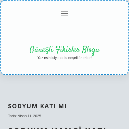
menüyü
Anasayfa
Gizlilik
Yasal
Hakkımızda
aç
Politikası
Uyarı
Güneşli Fikirler Blogu
Yaz esintisiyle dolu neşeli öneriler!
SODYUM KATI MI
Tarih: Nisan 11, 2025