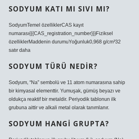
SODYUM KATI MI SIVI MI?
SodyumTemel özelliklerCAS kayıt
numarası{{{CAS_registration_number}}}Fiziksel
özelliklerMaddenin durumuYoğunluk0,968 g/cm³32
satır daha
SODYUM TÜRÜ NEDIR?
Sodyum, “Na” sembolü ve 11 atom numarasına sahip
bir kimyasal elementtir. Yumuşak, gümüş beyazı ve
oldukça reaktif bir metaldir. Periyodik tablonun ilk
grubuna aittir ve alkali metal olarak tanımlanır.
SODYUM HANGI GRUPTA?