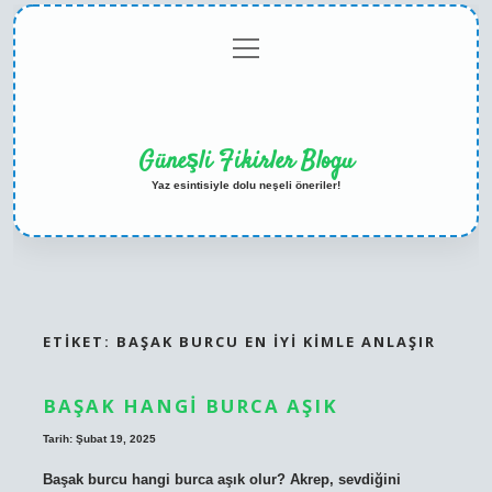
menüyü
Anasayfa
Gizlilik
Yasal
Hakkımızda
aç
Politikası
Uyarı
Güneşli Fikirler Blogu
Yaz esintisiyle dolu neşeli öneriler!
ETIKET:
BAŞAK BURCU EN IYI KIMLE ANLAŞIR
BAŞAK HANGI BURCA AŞIK
Tarih: Şubat 19, 2025
Başak burcu hangi burca aşık olur? Akrep, sevdiğini