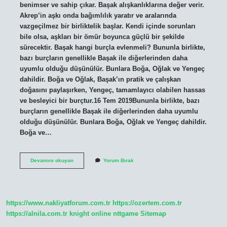
benimser ve sahip çıkar. Başak alışkanlıklarına değer verir.
Akrep’in aşkı onda bağımlılık yaratır ve aralarında
vazgeçilmez bir birliktelik başlar. Kendi içinde sorunları
bile olsa, aşkları bir ömür boyunca güçlü bir şekilde
sürecektir. Başak hangi burçla evlenmeli? Bununla birlikte,
bazı burçların genellikle Başak ile diğerlerinden daha
uyumlu olduğu düşünülür. Bunlara Boğa, Oğlak ve Yengeç
dahildir. Boğa ve Oğlak, Başak’ın pratik ve çalışkan
doğasını paylaşırken, Yengeç, tamamlayıcı olabilen hassas
ve besleyici bir burçtur.16 Tem 2019Bununla birlikte, bazı
burçların genellikle Başak ile diğerlerinden daha uyumlu
olduğu düşünülür. Bunlara Boğa, Oğlak ve Yengeç dahildir.
Boğa ve…
Başak
Devamını okuyun
Yorum Bırak
Hangi
Burca
Aşık
https://www.nakliyatforum.com.tr
https://ozertem.com.tr
https://alnila.com.tr
knight online
nttgame
Sitemap