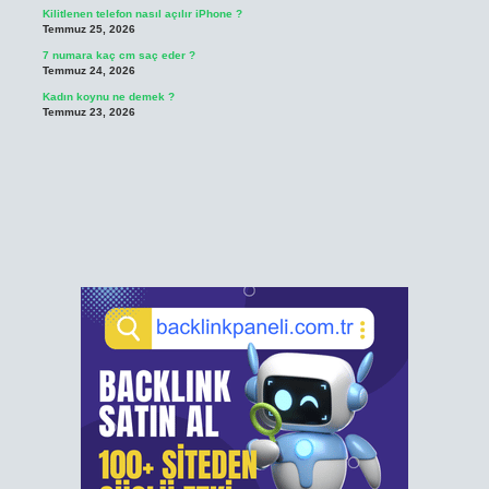
Kilitlenen telefon nasıl açılır iPhone ?
Temmuz 25, 2026
7 numara kaç cm saç eder ?
Temmuz 24, 2026
Kadın koynu ne demek ?
Temmuz 23, 2026