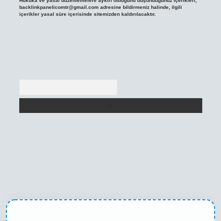
Hukuka ve yasal düzenlemelere aykırı olduğunu düşündüğünüz içerikleri,
backlinkpanelicomtr@gmail.com
adresine bildirmeniz halinde, ilgili
içerikler yasal süre içerisinde sitemizden kaldırılacaktır.
Arama
texper yeni giriş