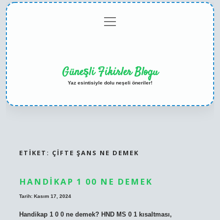
menüyü
Anasayfa
Gizlilik
Yasal
Hakkımızda
aç
Politikası
Uyarı
Güneşli Fikirler Blogu
Yaz esintisiyle dolu neşeli öneriler!
ETIKET:
ÇIFTE ŞANS NE DEMEK
HANDIKAP 1 00 NE DEMEK
Tarih: Kasım 17, 2024
Handikap 1 0 0 ne demek? HND MS 0 1 kısaltması,