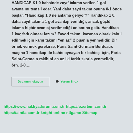
HANDICAP K1.0 bahsinde zayıf takıma verilen 1 gol
avantajını temsil eder. Yani daha zayıf takım oyuna 0-1 önde
başlar. “Handikap 1 0 ne anlama geliyor?” Handikap 1 0,
daha zayıf takıma 1 gol avantajı verildiği, ancak güçlü
takıma hiçbir avantaj verilmediği anlamına gelir. Handikap
1 kaç fark olması lazım? Favori takım, kazanan olarak kabul
edilmek için karşı takımı “en az” 2 puanla yenmelidir. Bir
örnek vermek gerekirse; Paris Saint-Germain-Bordeaux
maçına 1 handikap ile bahis oynayan bir bahisçi için, Paris
Saint-Germain rakibini en az iki farklı skorla yenmelidir,
örn. 2-0,…
Handikap
Devamını okuyun
Yorum Bırak
1
00
Ne
Demek
https://www.nakliyatforum.com.tr
https://ozertem.com.tr
https://alnila.com.tr
knight online
nttgame
Sitemap