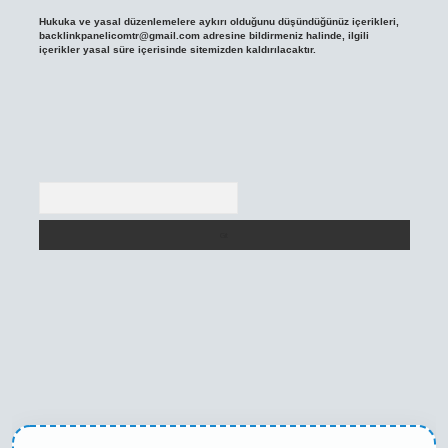
Hukuka ve yasal düzenlemelere aykırı olduğunu düşündüğünüz içerikleri,
backlinkpanelicomtr@gmail.com
adresine bildirmeniz halinde, ilgili
içerikler yasal süre içerisinde sitemizden kaldırılacaktır.
Arama
exper yeni giriş