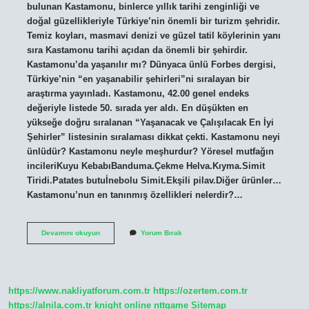
bulunan Kastamonu, binlerce yıllık tarihi zenginliği ve
doğal güzellikleriyle Türkiye’nin önemli bir turizm şehridir.
Temiz koyları, masmavi denizi ve güzel tatil köylerinin yanı
sıra Kastamonu tarihi açıdan da önemli bir şehirdir.
Kastamonu’da yaşanılır mı? Dünyaca ünlü Forbes dergisi,
Türkiye’nin “en yaşanabilir şehirleri”ni sıralayan bir
araştırma yayınladı. Kastamonu, 42.00 genel endeks
değeriyle listede 50. sırada yer aldı. En düşükten en
yükseğe doğru sıralanan “Yaşanacak ve Çalışılacak En İyi
Şehirler” listesinin sıralaması dikkat çekti. Kastamonu neyi
ünlüdür? Kastamonu neyle meşhurdur? Yöresel mutfağın
incileriKuyu KebabıBanduma.Çekme Helva.Kıyma.Simit
Tiridi.Patates butuİnebolu Simit.Ekşili pilav.Diğer ürünler…
Kastamonu’nun en tanınmış özellikleri nelerdir?…
Kastamonu
Devamını okuyun
Yorum Bırak
Nasıl
Bir
Şehirdir
https://www.nakliyatforum.com.tr
https://ozertem.com.tr
https://alnila.com.tr
knight online
nttgame
Sitemap