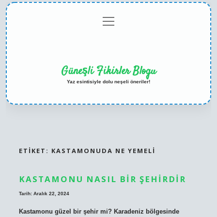
menüyü
Anasayfa
Gizlilik
Yasal
Hakkımızda
aç
Politikası
Uyarı
Güneşli Fikirler Blogu
Yaz esintisiyle dolu neşeli öneriler!
ETIKET:
KASTAMONUDA NE YEMELI
KASTAMONU NASIL BIR ŞEHIRDIR
Tarih: Aralık 22, 2024
Kastamonu güzel bir şehir mi? Karadeniz bölgesinde