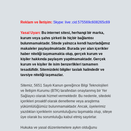
Reklam ve İletişim:
Skype: live:.cid.575569c608265c69
Yasal Uyarı:
Bu internet sitesi, herhangi bir marka,
kurum veya şahıs şirketi ile hiçbir bağlantısı
bulunmamaktadır. Sitede yalnızca kendi hazırladığımız
makaleler paylaşılmaktadır. Burada yer alan içerikler
haber niteliği taşımamakta olup, gerçek kurum ve
kişiler hakkında paylaşım yapılmamaktadır. Gerçek
kurum ve kişiler ile isim benzerlikleri tamamen
tesadüfidir. Sitemizdeki bilgiler taslak halindedir ve
tavsiye niteliği taşımazlar.
Sitemiz, 5651 Sayılı Kanun gereğince Bilgi Teknolojileri
ve İletişim Kurumu (BTK) tarafından onaylanmış bir Yer
Sağlayıcı olarak hizmet vermektedir. Bu nedenle, sitedeki
içerikleri proaktif olarak denetleme veya araştırma
yükümlülüğümüz bulunmamaktadır. Ancak, üyelerimiz
yazdıkları içeriklerin sorumluluğunu taşımakta olup, siteye
üye olarak bu sorumluluğu kabul etmiş sayılırlar.
Hukuka ve yasal düzenlemelere aykırı olduğunu