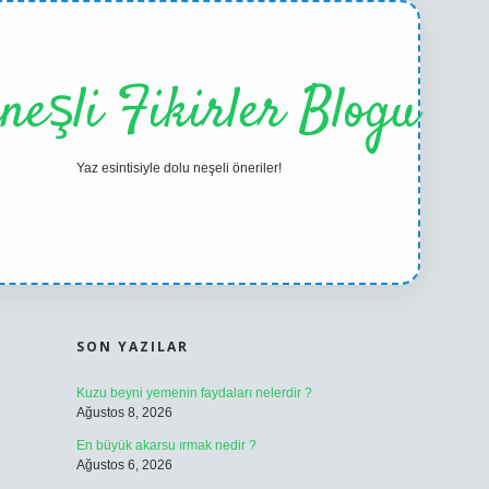
neşli Fikirler Blogu
Yaz esintisiyle dolu neşeli öneriler!
SIDEBAR
ilbet casino
betexper yen
SON YAZILAR
Kuzu beyni yemenin faydaları nelerdir ?
Ağustos 8, 2026
En büyük akarsu ırmak nedir ?
Ağustos 6, 2026