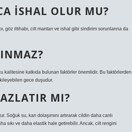
CA ISHAL OLUR MU?
, göz iltihabı, cilt mantarı ve ishal gibi sindirim sorunlarına da
LINMAZ?
 kalitesine katkıda bulunan faktörler önemlidir. Bu faktörlerden
etkileyebilen gece duşudur.
YAZLATIR MI?
ur. Soğuk su, kan dolaşımını artırarak cildin daha canlı
a sıkı ve daha elastik hale getirebilir. Ancak, cilt rengini