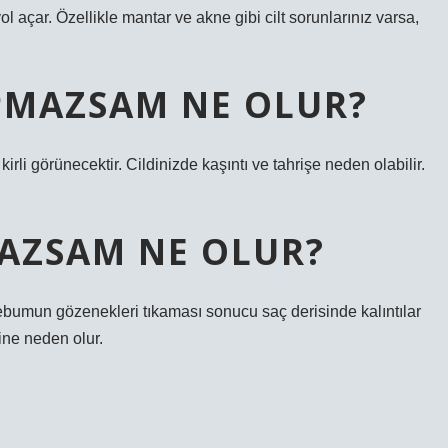
l açar. Özellikle mantar ve akne gibi cilt sorunlarınız varsa,
PMAZSAM NE OLUR?
rli görünecektir. Cildinizde kaşıntı ve tahrişe neden olabilir.
AZSAM NE OLUR?
bumun gözenekleri tıkaması sonucu saç derisinde kalıntılar
ine neden olur.