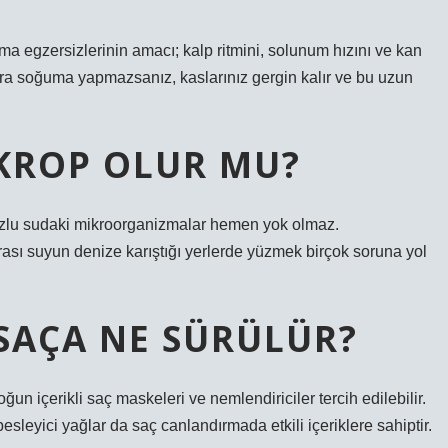
a egzersizlerinin amacı; kalp ritmini, solunum hızını ve kan
nra soğuma yapmazsanız, kaslarınız gergin kalır ve bu uzun
KROP OLUR MU?
zlu sudaki mikroorganizmalar hemen yok olmaz.
sı suyun denize karıştığı yerlerde yüzmek birçok soruna yol
SAÇA NE SÜRÜLÜR?
 içerikli saç maskeleri ve nemlendiriciler tercih edilebilir.
esleyici yağlar da saç canlandırmada etkili içeriklere sahiptir.