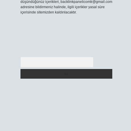
düşündüğünüz içerikleri,
backlinkpanelicomtr@gmail.com
adresine bildirmeniz halinde, ilgili içerikler yasal süre
içerisinde sitemizden kaldırılacaktır.
Arama