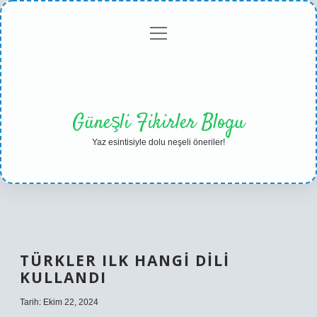
menüyü
Anasayfa
Gizlilik
Yasal
Hakkımızda
aç
Politikası
Uyarı
Güneşli Fikirler Blogu
Yaz esintisiyle dolu neşeli öneriler!
TÜRKLER ILK HANGI DILI
KULLANDI
Tarih: Ekim 22, 2024