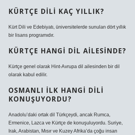
KÜRTÇE DILI KAÇ YILLIK?
Kürt Dili ve Edebiyatı, üniversitelerde sunulan dört yıllık
bir lisans programıdır.
KÜRTÇE HANGI DIL AILESINDE?
Kürtçe genel olarak Hint-Avrupa dil ailesinden bir dil
olarak kabul edilir.
OSMANLI ILK HANGI DILI
KONUŞUYORDU?
Anadolu’daki ortak dil Türkçeydi, ancak Rumca,
Ermenice, Lazca ve Kürtçe de konuşuluyordu. Suriye,
Irak, Arabistan, Mısır ve Kuzey Afrika’da çoğu insan