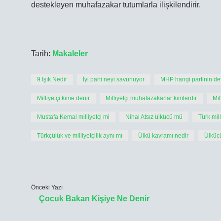
destekleyen muhafazakar tutumlarla ilişkilendirir.
Tarih:
Makaleler
9 Işık Nedir
İyi parti neyi savunuyor
MHP hangi partinin d
Milliyetçi kime denir
Milliyetçi muhafazakarlar kimlerdir
Mil
Mustafa Kemal milliyetçi mi
Nihal Atsız ülkücü mü
Türk mill
Türkçülük ve milliyetçilik aynı mı
Ülkü kavramı nedir
Ülküc
Önceki Yazı
Çocuk Bakan Kişiye Ne Denir