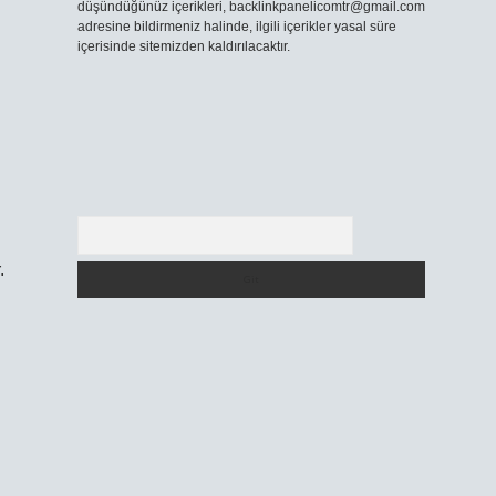
düşündüğünüz içerikleri,
backlinkpanelicomtr@gmail.com
adresine bildirmeniz halinde, ilgili içerikler yasal süre
içerisinde sitemizden kaldırılacaktır.
Arama
.