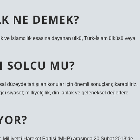
K NE DEMEK?
ülük ve İslamcılık esasına dayanan ülkü, Türk-İslam ülküsü veya
MI SOLCU MU?
asal düzeyde tartışılan konular için önemli sonuçlar çıkarabiliriz.
ağcı siyaset; milliyetçilik, din, ahlak ve geleneksel değerlere
YOR?
ile Milliyetçi Hareket Partisi (MHP) arasında 20 Şubat 2018’de