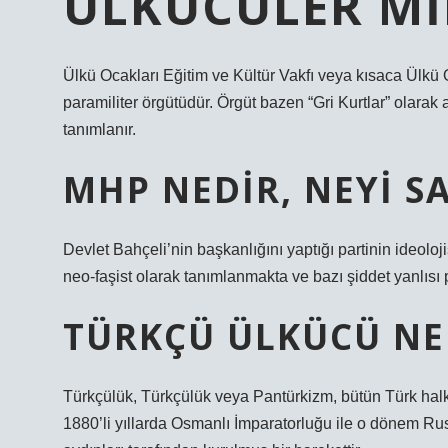
ÜLKÜCÜLER MIL
Ülkü Ocakları Eğitim ve Kültür Vakfı veya kısaca Ülkü Oc
paramiliter örgütüdür. Örgüt bazen “Gri Kurtlar” olarak an
tanımlanır.
MHP NEDIR, NEYI 
Devlet Bahçeli’nin başkanlığını yaptığı partinin ideolojisi
neo-faşist olarak tanımlanmakta ve bazı şiddet yanlısı p
TÜRKÇÜ ÜLKÜCÜ NE
Türkçülük, Türkçülük veya Pantürkizm, bütün Türk halkı
1880’li yıllarda Osmanlı İmparatorluğu ile o dönem R