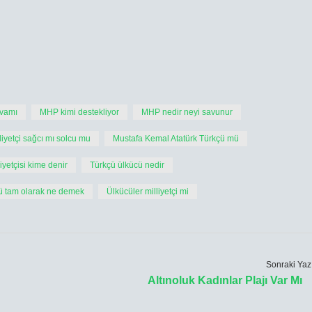
evamı
MHP kimi destekliyor
MHP nedir neyi savunur
liyetçi sağcı mı solcu mu
Mustafa Kemal Atatürk Türkçü mü
iyetçisi kime denir
Türkçü ülkücü nedir
ü tam olarak ne demek
Ülkücüler milliyetçi mi
Sonraki Yaz
Altınoluk Kadınlar Plajı Var Mı