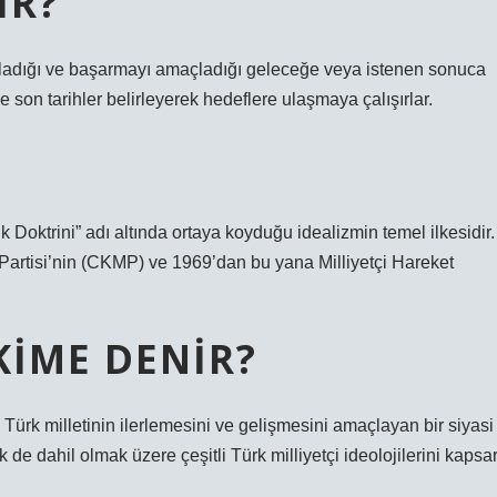
IR?
lanladığı ve başarmayı amaçladığı geleceğe veya istenen sonuca
nde son tarihler belirleyerek hedeflere ulaşmaya çalışırlar.
ık Doktrini” adı altında ortaya koyduğu idealizmin temel ilkesidir.
 Partisi’nin (CKMP) ve 1969’dan bu yana Milliyetçi Hareket
KIME DENIR?
k Türk milletinin ilerlemesini ve gelişmesini amaçlayan bir siyasi
de dahil olmak üzere çeşitli Türk milliyetçi ideolojilerini kapsar