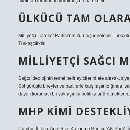
aydınları tarafından kurulmuş bir harekettir.
ÜLKÜCÜ TAM OLARA
Milliyetçi Hareket Partisi’nin kuruluş ideolojisi Türkç
Türkeşçiliktir.
MILLIYETÇI SAĞCI 
Sağcı ideolojinin temel belirleyicilerini ele alırsak, siy
Sol görüşlü bireyler ve partilerle karşılaştırıldığında, s
dayalı korumacı bir yaklaşımla politikalar üretmektedir.
MHP KIMI DESTEKLI
Cumhur İttifakı, Adalet ve Kalkınma Partisi (AK Parti) 